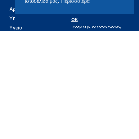
ιστοσελίδα μας.
Περισσότερα
Αρχική
eHealth - Ηλεκτρονική
Υγεία
Υπουργείο
OK
Χάρτης ιστοσελίδας
Υγεία
Όροι χρήσης
Εφημερίδα της
Υπηρεσίας
Δήλωση
προσβασιμότητας
Για τον Πολίτη
Επικοινωνία
RSS
Όλο το moh.gov.gr
Υπουργείο
Υγεία