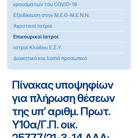
κρουσμάτων του COVID-19
Εξειδίκευση στην Μ.Ε.Θ-Μ.Ε.Ν.Ν.
Αγροτικοί Ιατροί
Επικουρικοί Ιατροί
Ιατροί Κλάδου Ε.Σ.Υ.
Διοικητικό και λοιπό προσωπικό
Πίνακας υποψηφίων
για πλήρωση θέσεων
της υπ’ αριθμ. Πρωτ.
Υ10α/Γ.Π. οικ.
25777/21-3-14 ΑΔΑ: