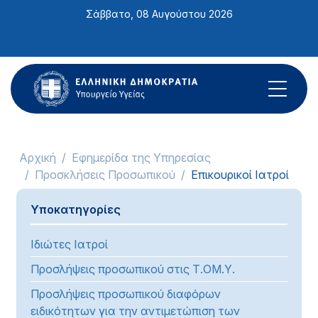
Σημείωση:
Σάββατο, 08 Αυγούστου 2026
Αυτός
ο
ιστότοπος
περιλαμβάνει
ένα
σύστημα
προσβασιμότητας.
Αρχική
Εφημερίδα της Υπηρεσίας
Προσκλήσεις Προσωπικού
Επικουρικοί Ιατροί
Υποκατηγορίες
Ιδιώτες Ιατροί
Προσλήψεις προσωπικού στις Τ.ΟΜ.Υ.
Προσλήψεις προσωπικού διαφόρων
ειδικότητων για την αντιμετώπιση των