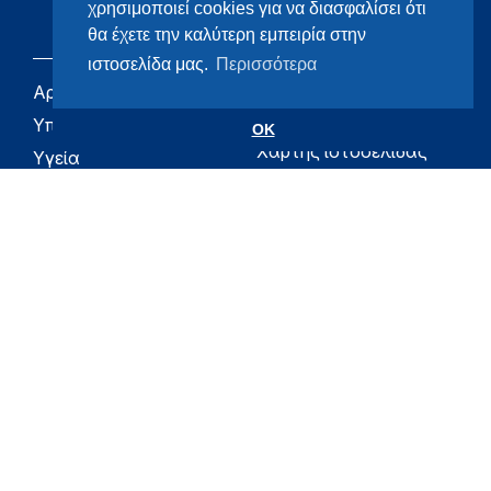
χρησιμοποιεί cookies για να διασφαλίσει ότι
θα έχετε την καλύτερη εμπειρία στην
ιστοσελίδα μας.
Περισσότερα
Αρχική
eHealth - Ηλεκτρονική
Υγεία
Υπουργείο
OK
Χάρτης ιστοσελίδας
Υγεία
Όροι χρήσης
Εφημερίδα της
Υπηρεσίας
Δήλωση
προσβασιμότητας
Για τον Πολίτη
Επικοινωνία
RSS
Όλο το moh.gov.gr