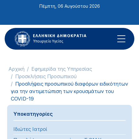
Σημείωση:
Πέμπτη, 06 Αυγούστου 2026
Αυτός
ο
ιστότοπος
περιλαμβάνει
ένα
σύστημα
προσβασιμότητας.
Αρχική
Εφημερίδα της Υπηρεσίας
Προσκλήσεις Προσωπικού
Προσλήψεις προσωπικού διαφόρων ειδικότητων
για την αντιμετώπιση των κρουσμάτων του
COVID-19
Υποκατηγορίες
Ιδιώτες Ιατροί