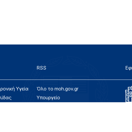
RSS
Εφ
τρονική Υγεία
Όλο το moh.gov.gr
λίδας
Υπουργείο
Υγεία
ασιμότητας
Εφημερίδα της Υπηρεσίας
Για τον Πολίτη