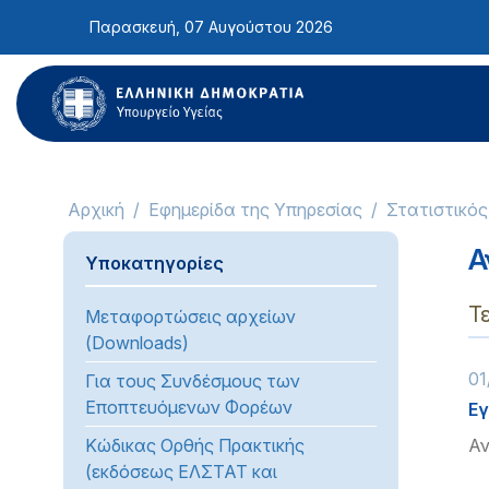
Σημείωση:
Παρασκευή, 07 Αυγούστου 2026
Αυτός
ο
ιστότοπος
περιλαμβάνει
ένα
σύστημα
προσβασιμότητας.
Αρχική
Εφημερίδα της Υπηρεσίας
Στατιστικός
Πατήστε
Control-
Α
Υποκατηγορίες
F11
για
Τ
Μεταφορτώσεις αρχείων
να
(Downloads)
προσαρμόσετε
01
τον
Για τους Συνδέσμους των
ιστότοπο
Εποπτευόμενων Φορέων
Εγ
στα
Κώδικας Ορθής Πρακτικής
Αν
άτομα
(εκδόσεως ΕΛΣΤΑΤ και
με