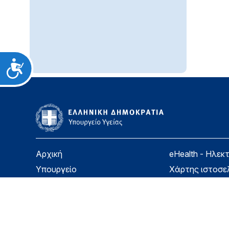
Προσιτότητα
Αρχική
eHealth - Ηλεκ
Υπουργείο
Χάρτης ιστοσε
Υγεία
Όροι χρήσης
Εφημερίδα της Υπηρεσίας
Δήλωση προσβ
Για τον Πολίτη
Επικοινωνία