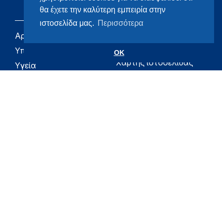
θα έχετε την καλύτερη εμπειρία στην
ιστοσελίδα μας.
Περισσότερα
Αρχική
eHealth - Ηλεκτρονική
Υγεία
Υπουργείο
OK
Χάρτης ιστοσελίδας
Υγεία
Όροι χρήσης
Εφημερίδα της
Υπηρεσίας
Δήλωση
προσβασιμότητας
Για τον Πολίτη
Επικοινωνία
RSS
Όλο το moh.gov.gr
Υπουργείο