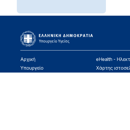
Αρχική
eHealth - Ηλεκ
Υπουργείο
Χάρτης ιστοσε
Υγεία
Όροι χρήσης
Εφημερίδα της Υπηρεσίας
Δήλωση προσβ
Για τον Πολίτη
Επικοινωνία