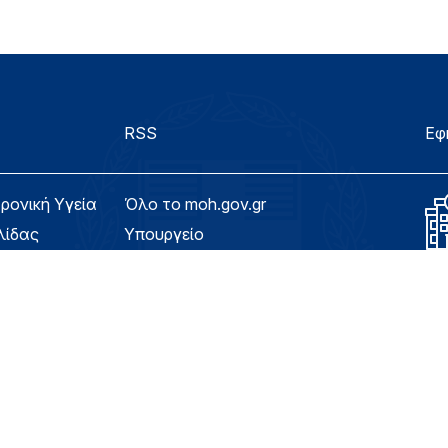
RSS
Εφ
τρονική Υγεία
Όλο το moh.gov.gr
λίδας
Υπουργείο
Υγεία
ασιμότητας
Εφημερίδα της Υπηρεσίας
Για τον Πολίτη
eHealth - Ηλεκτρονική Υγεία