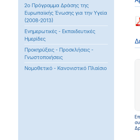
Α
2ο Πρόγραμμα Δράσης της
προβλήματα
Ευρωπαϊκής Ένωσης για την Υγεία
όρασης
(2008-2013)
που
χρησιμοποιούν
Ενημερωτικές - Εκπαιδευτικές
πρόγραμμα
Ημερίδες
Δ
ανάγνωσης
Προκηρύξεις - Προσκλήσεις -
οθόνης
Γνωστοποιήσεις
Πατήστε
Control-
Νομοθετικό - Κανονιστικό Πλαίσιο
F10
για
να
ανοίξετε
ένα
μενού
Επ
προσβασιμότητας.
συ
Δρ
έτ