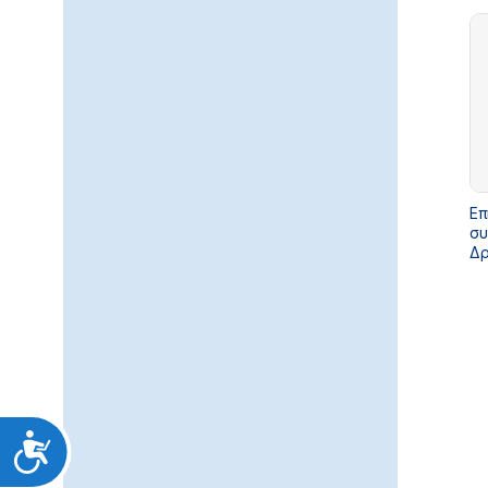
Επ
συ
Δρ
έτ
Προσιτότητα