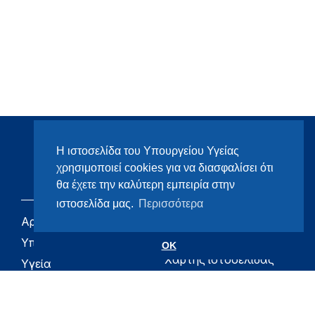
Η ιστοσελίδα του Υπουργείου Υγείας
χρησιμοποιεί cookies για να διασφαλίσει ότι
θα έχετε την καλύτερη εμπειρία στην
ιστοσελίδα μας.
Περισσότερα
Αρχική
eHealth - Ηλεκτρονική
Υγεία
Υπουργείο
OK
Χάρτης ιστοσελίδας
Υγεία
Όροι χρήσης
Εφημερίδα της
Υπηρεσίας
Δήλωση