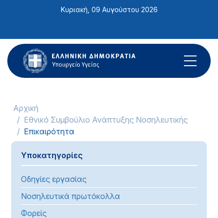
Σημείωση:
Κυριακή, 09 Αυγούστου 2026
Αυτός
ο
ιστότοπος
περιλαμβάνει
ένα
σύστημα
προσβασιμότητας.
Αρχική
Εθνικό Συμβούλιο Ανάπτυξης Νοσηλευτικής
Επικαιρότητα
Υποκατηγορίες
Οδηγίες εργασίας
Νοσηλευτικά πρωτόκολλα
Φορείς