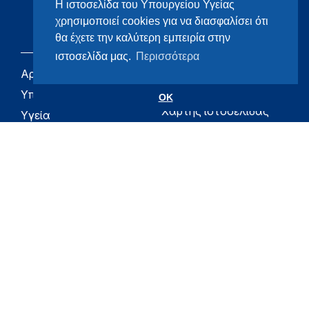
Η ιστοσελίδα του Υπουργείου Υγείας
χρησιμοποιεί cookies για να διασφαλίσει ότι
θα έχετε την καλύτερη εμπειρία στην
ιστοσελίδα μας.
Περισσότερα
Αρχική
eHealth - Ηλεκτρονική
Υγεία
Υπουργείο
OK
Χάρτης ιστοσελίδας
Υγεία
Όροι χρήσης
Εφημερίδα της
Υπηρεσίας
Δήλωση
προσβασιμότητας
Για τον Πολίτη
Επικοινωνία
RSS