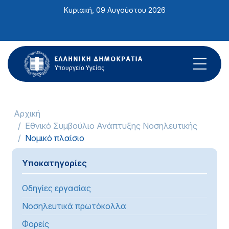
Σημείωση:
Κυριακή, 09 Αυγούστου 2026
Αυτός
ο
ιστότοπος
περιλαμβάνει
ένα
σύστημα
προσβασιμότητας.
Αρχική
Εθνικό Συμβούλιο Ανάπτυξης Νοσηλευτικής
Νομικό πλαίσιο
Υποκατηγορίες
Οδηγίες εργασίας
Νοσηλευτικά πρωτόκολλα
Φορείς