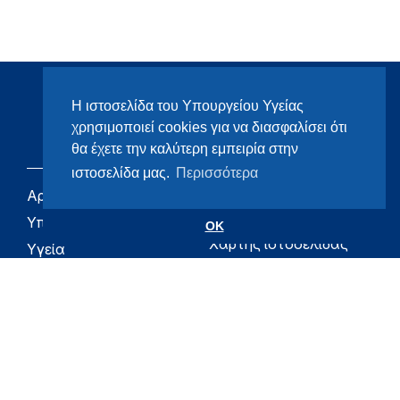
Η ιστοσελίδα του Υπουργείου Υγείας
χρησιμοποιεί cookies για να διασφαλίσει ότι
θα έχετε την καλύτερη εμπειρία στην
ιστοσελίδα μας.
Περισσότερα
Αρχική
eHealth - Ηλεκτρονική
Υγεία
Υπουργείο
OK
Χάρτης ιστοσελίδας
Υγεία
Όροι χρήσης
Εφημερίδα της
Υπηρεσίας
Δήλωση
προσβασιμότητας
Για τον Πολίτη
Επικοινωνία