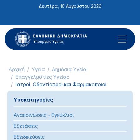
Σημείωση:
Δευτέρα, 10 Αυγούστου 2026
Αυτός
ο
ιστότοπος
περιλαμβάνει
ένα
σύστημα
προσβασιμότητας.
Αρχική
Υγεία
Δημόσια Υγεία
Επαγγελματίες Υγείας
Ιατροί, Οδοντίατροι και Φαρμακοποιοί
Υποκατηγορίες
Ανακοινώσεις - Εγκύκλιοι
Εξετάσεις
Εξειδικεύσεις