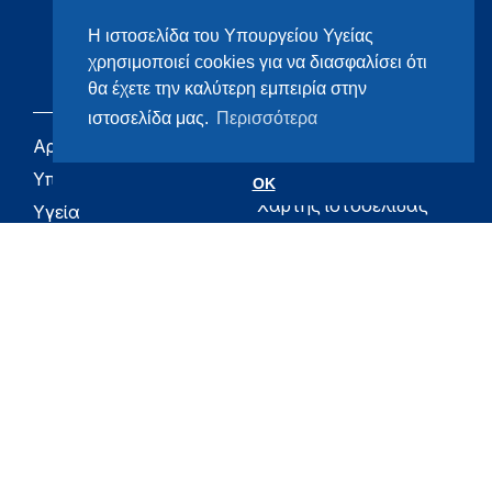
Η ιστοσελίδα του Υπουργείου Υγείας
χρησιμοποιεί cookies για να διασφαλίσει ότι
θα έχετε την καλύτερη εμπειρία στην
ιστοσελίδα μας.
Περισσότερα
Αρχική
eHealth - Ηλεκτρονική
Υγεία
Υπουργείο
OK
Χάρτης ιστοσελίδας
Υγεία
Όροι χρήσης
Εφημερίδα της
Υπηρεσίας
Δήλωση
προσβασιμότητας
Για τον Πολίτη
Επικοινωνία
RSS