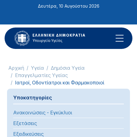
Σημείωση:
Δευτέρα, 10 Αυγούστου 2026
Αυτός
ο
ιστότοπος
περιλαμβάνει
ένα
σύστημα
προσβασιμότητας.
Αρχική
Υγεία
Δημόσια Υγεία
Επαγγελματίες Υγείας
Ιατροί, Οδοντίατροι και Φαρμακοποιοί
Υποκατηγορίες
Ανακοινώσεις - Εγκύκλιοι
Εξετάσεις
Εξειδικεύσεις