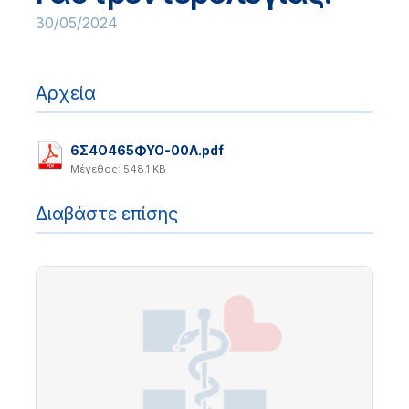
30/05/2024
Αρχεία
6Σ4Ο465ΦΥΟ-00Λ.pdf
Μέγεθος: 548.1 KB
Διαβάστε επίσης