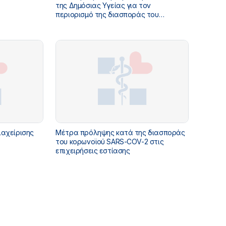
της Δημόσιας Υγείας για τον
περιορισμό της διασποράς του
κορωνοϊού SARS-CoV-2 στα Μέσα
Μαζικής Μεταφοράς
ιαχείρισης
Mέτρα πρόληψης κατά της διασποράς
του κορωνοϊού SARS-COV-2 στις
επιχειρήσεις εστίασης