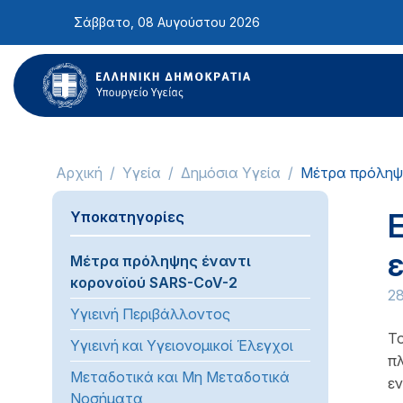
Σημείωση:
Σάββατο, 08 Αυγούστου 2026
Αυτός
ο
ιστότοπος
περιλαμβάνει
ένα
σύστημα
προσβασιμότητας.
Αρχική
Υγεία
Δημόσια Υγεία
Μέτρα πρόληψ
Πατήστε
Control-
Υποκατηγορίες
F11
για
Μέτρα πρόληψης έναντι
να
κορονοϊού SARS-CoV-2
προσαρμόσετε
2
τον
Υγιεινή Περιβάλλοντος
ιστότοπο
Το
Υγιεινή και Υγειονομικοί Έλεγχοι
στα
πλ
Μεταδοτικά και Μη Μεταδοτικά
άτομα
εν
Νοσήματα
με