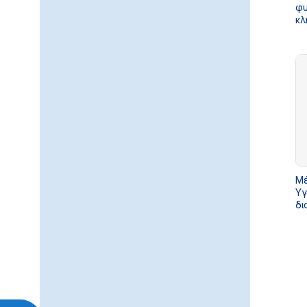
φυ
κλ
δο
κο
Μέ
Υγ
δι
κα
πε