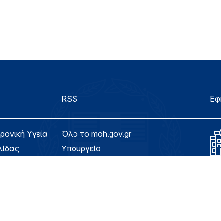
RSS
Εφ
τρονική Υγεία
Όλο το moh.gov.gr
λίδας
Υπουργείο
Υγεία
ασιμότητας
Εφημερίδα της Υπηρεσίας
Για τον Πολίτη
eHealth - Ηλεκτρονική Υγεία