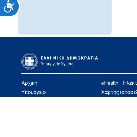
Προσιτότητα
Αρχική
eHealth - Ηλεκ
Υπουργείο
Χάρτης ιστοσε
Υγεία
Όροι χρήσης
Εφημερίδα της Υπηρεσίας
Δήλωση προσβ
Για τον Πολίτη
Επικοινωνία