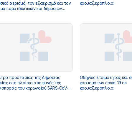
σικό αερισμό, τον εξαερισμό και τον
κρουαζιερόπλοια
ιματισμό ιδιωτικών και δημόσιων
μών υγείας και κλειστών δομών
ινωνικής φροντίδας
τρα προστασίας της Δημόσιας
Οδηγίες ετοιμότητας και δ
είας στο πλαίσιο αποφυγής της
κρουσμάτων covid-19 σε
ασποράς του κορωνοϊού SARS-CoV-2
κρουαζιερόπλοια
τά τη διάρκεια της χειμερινής
ριόδου και της περιόδου των εορτών.