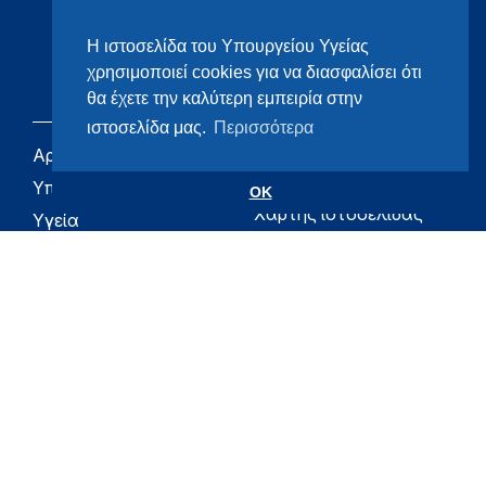
Η ιστοσελίδα του Υπουργείου Υγείας
χρησιμοποιεί cookies για να διασφαλίσει ότι
θα έχετε την καλύτερη εμπειρία στην
ιστοσελίδα μας.
Περισσότερα
Αρχική
eHealth - Ηλεκτρονική
Υγεία
Υπουργείο
OK
Χάρτης ιστοσελίδας
Υγεία
Όροι χρήσης
Εφημερίδα της
Υπηρεσίας
Δήλωση
προσβασιμότητας
Για τον Πολίτη
Επικοινωνία
RSS