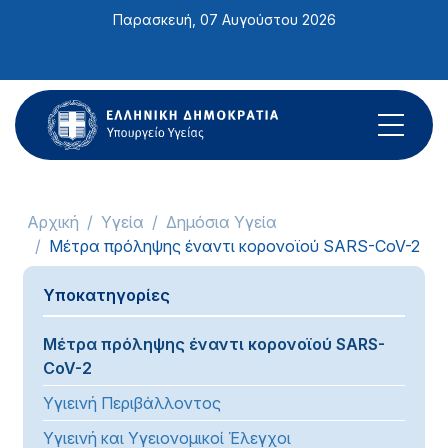
Σημείωση:
Παρασκευή, 07 Αυγούστου 2026
Αυτός
ο
ιστότοπος
περιλαμβάνει
ένα
σύστημα
προσβασιμότητας.
Αρχική
Υγεία
Δημόσια Υγεία
Μέτρα πρόληψης έναντι κορονοϊού SARS-CoV-2
Υποκατηγορίες
Μέτρα πρόληψης έναντι κορονοϊού SARS-
CoV-2
Υγιεινή Περιβάλλοντος
Υγιεινή και Υγειονομικοί Έλεγχοι