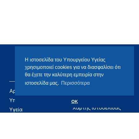
Η ιστοσελίδα του Υπουργείου Υγείας
χρησιμοποιεί cookies για να διασφαλίσει ότι
θα έχετε την καλύτερη εμπειρία στην
ιστοσελίδα μας.
Περισσότερα
Αρχική
eHealth - Ηλεκτρονική
Υγεία
Υπουργείο
OK
Χάρτης ιστοσελίδας
Υγεία
Όροι χρήσης
Εφημερίδα της
Υπηρεσίας
Δήλωση
προσβασιμότητας
Για τον Πολίτη