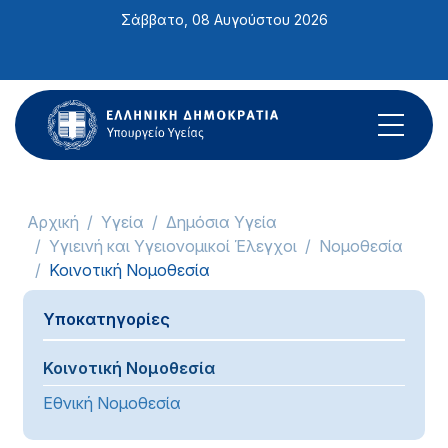
Σημείωση:
Σάββατο, 08 Αυγούστου 2026
Αυτός
ο
ιστότοπος
περιλαμβάνει
ένα
σύστημα
προσβασιμότητας.
Αρχική
Υγεία
Δημόσια Υγεία
Υγιεινή και Υγειονομικοί Έλεγχοι
Νομοθεσία
Κοινοτική Νομοθεσία
Υποκατηγορίες
Κοινοτική Νομοθεσία
Εθνική Νομοθεσία