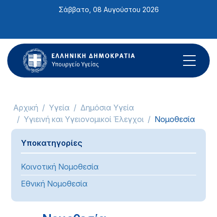
Σημείωση:
Σάββατο, 08 Αυγούστου 2026
Αυτός
ο
ιστότοπος
περιλαμβάνει
ένα
σύστημα
προσβασιμότητας.
Αρχική
Υγεία
Δημόσια Υγεία
Υγιεινή και Υγειονομικοί Έλεγχοι
Νομοθεσία
Υποκατηγορίες
Κοινοτική Νομοθεσία
Εθνική Νομοθεσία