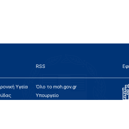
RSS
Εφ
τρονική Υγεία
Όλο το moh.gov.gr
λίδας
Υπουργείο
Υγεία
ασιμότητας
Εφημερίδα της Υπηρεσίας
Για τον Πολίτη