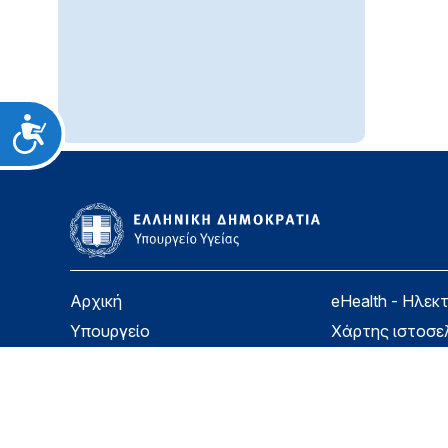
Προσιτότητα
Αρχική
eHealth - Ηλεκ
Υπουργείο
Χάρτης ιστοσε
Υγεία
Όροι χρήσης
Εφημερίδα της Υπηρεσίας
Δήλωση προσβ
Για τον Πολίτη
Επικοινωνία