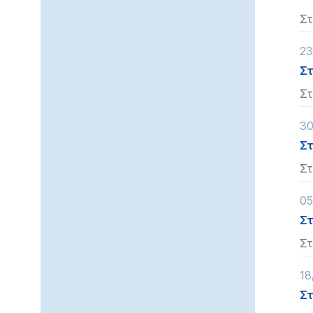
Στ
23
Στ
Στ
30
Στ
Στ
05
Στ
Στ
18
Στ