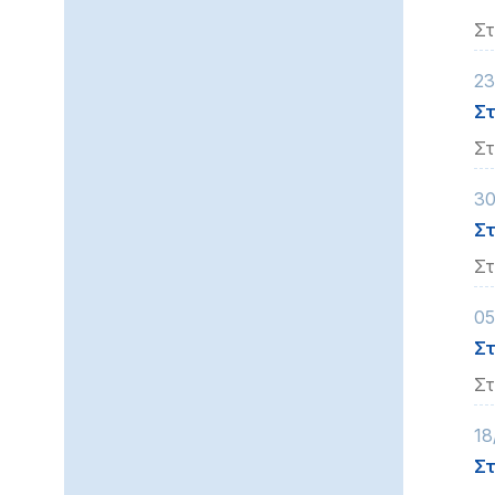
Στ
23
Στ
Στ
30
Στ
Στ
05
Στ
Στ
18
Στ