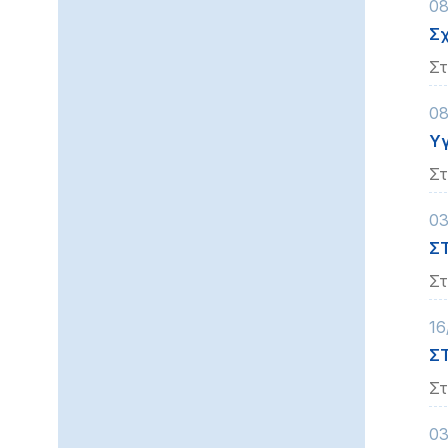
08
προβλήματα
Σχ
όρασης
Στ
που
χρησιμοποιούν
08
πρόγραμμα
ανάγνωσης
Υγ
οθόνης
Στ
Πατήστε
Control-
03
F10
ΣΤ
για
Στ
να
ανοίξετε
16
ένα
ΣΤ
μενού
προσβασιμότητας.
Στ
03