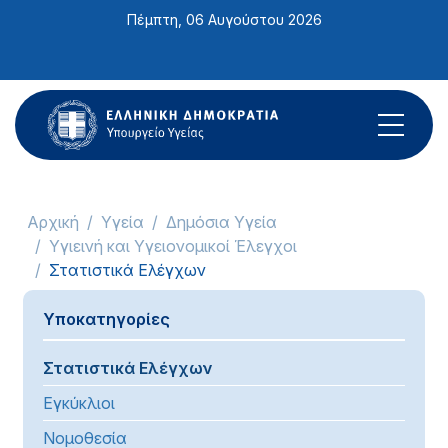
Σημείωση:
Πέμπτη, 06 Αυγούστου 2026
Αυτός
ο
ιστότοπος
περιλαμβάνει
ένα
σύστημα
προσβασιμότητας.
Αρχική
Υγεία
Δημόσια Υγεία
Υγιεινή και Υγειονομικοί Έλεγχοι
Στατιστικά Ελέγχων
Υποκατηγορίες
Στατιστικά Ελέγχων
Εγκύκλιοι
Νομοθεσία