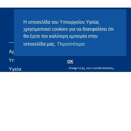
Η ιστοσελίδα του Υπουργείου Υγείας
χρησιμοποιεί cookies για να διασφαλίσει ότι
θα έχετε την καλύτερη εμπειρία στην
ιστοσελίδα μας.
Περισσότερα
Αρχική
eHealth - Ηλεκτρονική
Υγεία
Υπουργείο
OK
Χάρτης ιστοσελίδας
Υγεία
Όροι χρήσης
Εφημερίδα της
Υπηρεσίας
Δήλωση
προσβασιμότητας
Για τον Πολίτη
Επικοινωνία