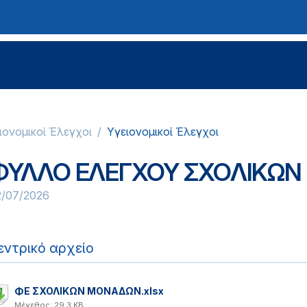
ειονομικοί Έλεγχοι
Υγειονομικοί Έλεγχοι
ΦΥΛΛΟ ΕΛΕΓΧΟΥ ΣΧΟΛΙΚΩ
2/07/2026
εντρικό αρχείο
ΦΕ ΣΧΟΛΙΚΩΝ ΜΟΝΑΔΩΝ.xlsx
Μέγεθος: 29.3 KB