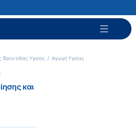
ς Φροντίδας Υγείας
Αγωγή Υγείας
α
ίησης και