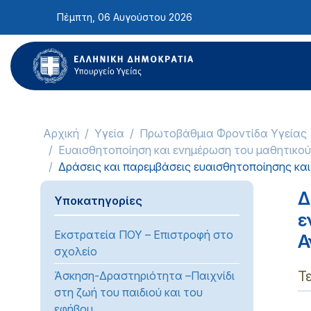
Σημείωση:
Πέμπτη, 06 Αυγούστου 2026
Αυτός
ο
ιστότοπος
περιλαμβάνει
ένα
σύστημα
προσβασιμότητας.
Αρχική
Υγεία
Πρωτοβάθμια Φροντίδα Υγείας
Πατήστε
Ευαισθητοποίηση και ενημέρωση του μαθητικο
Control-
Δράσεις και παρεμβάσεις ευαισθητοποίησης κα
F11
για
Δ
Υποκατηγορίες
να
ε
προσαρμόσετε
Εκστρατεία ΠΟΥ – Επιστροφή στο
Α
τον
σχολείο
ιστότοπο
στα
Τ
Άσκηση-Δραστηριότητα –Παιχνίδι
άτομα
στη ζωή του παιδιού και του
με
εφήβου