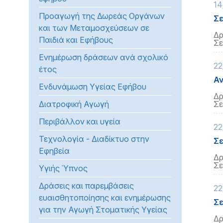
14
προβλήματα
Προαγωγή της Δωρεάς Οργάνων
Σε
όρασης
και των Μεταμοσχεύσεων σε
που
Δρ
Παιδιά και Εφήβους
Σε
χρησιμοποιούν
Ενημέρωση δράσεων ανά σχολικό
πρόγραμμα
22
έτος
ανάγνωσης
Αν
οθόνης
Ενδυνάμωση Υγείας Εφήβου
Πατήστε
Δρ
Διατροφική Αγωγή
Σε
Control-
F10
Περιβάλλον και υγεία
22
για
Τεχνολογία - Διαδίκτυο στην
Σε
να
Εφηβεία
ανοίξετε
Δρ
ένα
Σε
Υγιής Ύπνος
μενού
Δράσεις και παρεμβάσεις
22
προσβασιμότητας.
ευαισθητοποίησης και ενημέρωσης
Σε
για την Αγωγή Στοματικής Υγείας
Δρ