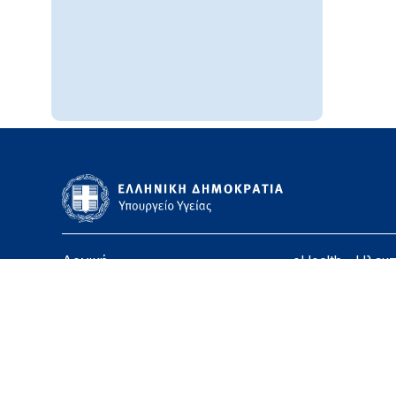
Αρχική
eHealth - Ηλεκ
Υπουργείο
Χάρτης ιστοσε
Υγεία
Όροι χρήσης
Εφημερίδα της Υπηρεσίας
Δήλωση προσβ
Για τον Πολίτη
Επικοινωνία