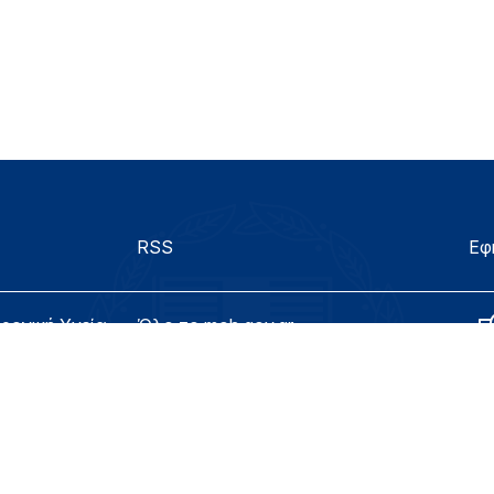
RSS
Εφ
τρονική Υγεία
Όλο το moh.gov.gr
λίδας
Υπουργείο
Υγεία
ασιμότητας
Εφημερίδα της Υπηρεσίας
Για τον Πολίτη
eHealth - Ηλεκτρονική Υγεία