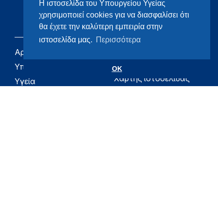
Η ιστοσελίδα του Υπουργείου Υγείας
χρησιμοποιεί cookies για να διασφαλίσει ότι
θα έχετε την καλύτερη εμπειρία στην
ιστοσελίδα μας.
Περισσότερα
Αρχική
eHealth - Ηλεκτρονική
Υγεία
Υπουργείο
OK
Χάρτης ιστοσελίδας
Υγεία
Όροι χρήσης
Εφημερίδα της
Υπηρεσίας
Δήλωση
προσβασιμότητας
Για τον Πολίτη
Επικοινωνία
RSS