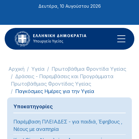
Σημείωση:
Δευτέρα, 10 Αυγούστου 2026
Αυτός
ο
ιστότοπος
περιλαμβάνει
ένα
σύστημα
προσβασιμότητας.
Αρχική
Υγεία
Πρωτοβάθμια Φροντίδα Υγείας
Δράσεις - Παρεμβάσεις και Προγράμματα
Πρωτοβάθμιας Φροντίδας Υγείας
Παγκόσμιες Ημέρες για την Υγεία
Υποκατηγορίες
Παρέμβαση ΠΛΕΙΑΔΕΣ - για παιδιά, Έφηβους ,
Νέους με αναπηρία