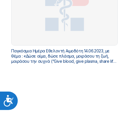
Παγκόσμια Ημέρα Εθελοντή Αιμοδότη 14.06.2023, με
θέμα : «Δώσε αίμα, δώσε πλάσμα, μοιράσου τη ζωή,
μοιράσου την συχνά (“Give blood, give plasma, share life,
share often”)».
Προσιτότητα