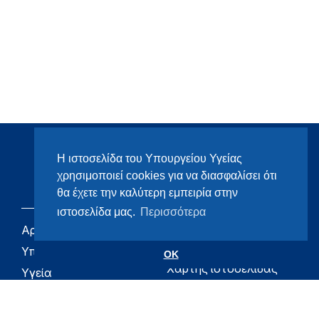
Η ιστοσελίδα του Υπουργείου Υγείας
χρησιμοποιεί cookies για να διασφαλίσει ότι
θα έχετε την καλύτερη εμπειρία στην
ιστοσελίδα μας.
Περισσότερα
Αρχική
eHealth - Ηλεκτρονική
Υγεία
Υπουργείο
OK
Χάρτης ιστοσελίδας
Υγεία
Όροι χρήσης
Εφημερίδα της
Υπηρεσίας
Δήλωση