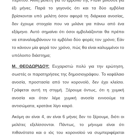
περίπου. Άλλη μελέτη για το εμβόλιο της Pfizer μιλούσε για
έξι μήνες. Παρά το γεγονός ότι και τα δύο εμβόλια
βρίσκονται υπό μελέτη όσον αφορά τη διάρκεια ανοσίας,
δεν έχουμε στοιχεία που να μιλάνε για πάνω από ένα
εξάμηνο. Αυτό σημαίνει ότι όσοι εμβολιάζονται θα πρέπει
να επαναλαμβάνουν το εμβόλιο δύο φορές τον χρόνο; Εάν
το κάνουν μία φορά τον χρόνο, πώς θα είναι καλυμμένοι το
υπόλοιπο διάστημα;
Μ. ΘΕΟΔΩΡΙΔΟΥ:
Ευχαριστώ πολύ για την ερώτηση,
σωστές οι παρατηρήσεις της δημοσιογράφου. Το κεφάλαιο
ανοσία, προστασία από τον κορονοϊό, δεν έχει κλείσει.
Γράφεται αυτή τη στιγμή. Ξέρουμε όντως, ότι η χυμική
ανοσία και όταν λέμε χυμική ανοσία εννοούμε τα
αντισώματα, κρατάνε λίγο καιρό.
Ακόμη αν είναι 4, αν είναι 6 μήνες δεν το ξέρουμε, διότι οι
μελέτες εξελίσσονται. Πάντως, το μήνυμα είναι ότι
πιθανότατα και ο ιός του κορονοϊού να συμπεριφέρεται