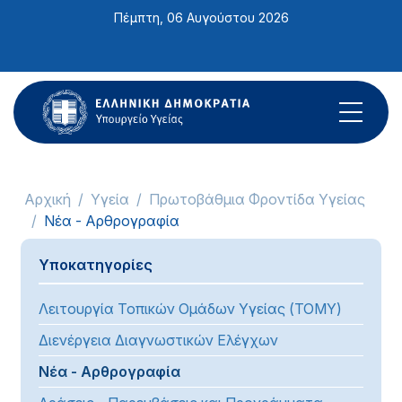
Σημείωση:
Πέμπτη, 06 Αυγούστου 2026
Αυτός
ο
ιστότοπος
περιλαμβάνει
ένα
σύστημα
προσβασιμότητας.
Αρχική
Υγεία
Πρωτοβάθμια Φροντίδα Υγείας
Νέα - Αρθρογραφία
Υποκατηγορίες
Λειτουργία Τοπικών Ομάδων Υγείας (ΤΟΜΥ)
Διενέργεια Διαγνωστικών Ελέγχων
Νέα - Αρθρογραφία