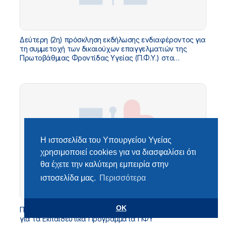
Δεύτερη (2η) πρόσκληση εκδήλωσης ενδιαφέροντος για
τη συμμετοχή των δικαιούχων επαγγελματιών της
Πρωτοβάθμιας Φροντίδας Υγείας (Π.Φ.Υ.) στα
προγράμματα επιμόρφωσης των έργων με κωδικούς
ΟΠΣ ΤΑ 5210898, 5214487, 5214564, 5216882, 5224962
Η ιστοσελίδα του Υπουργείου Υγείας
χρησιμοποιεί cookies για να διασφαλίσει ότι
θα έχετε την καλύτερη εμπειρία στην
ιστοσελίδα μας.
Περισσότερα
OK
Προσωρινοί Πίνακες Επιλεχθέντων και Απορριφθέντων
για τα Εκπαιδευτικά Προγράμματα ΠΦΥ