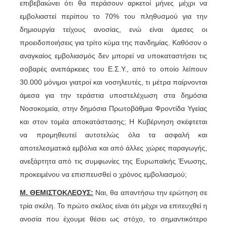
επιβεβαιώνει ότι θα περάσουν αρκετοί μήνες μέχρι να
εμβολιαστεί περίπου το 70% του πληθυσμού για την
δημιουργία τείχους ανοσίας, ενώ είναι άμεσες οι
προειδοποιήσεις για τρίτο κύμα της πανδημίας. Καθόσον ο
αναγκαίος εμβολιασμός δεν μπορεί να υποκαταστήσει τις
σοβαρές ανεπάρκειες του Ε.Σ.Υ., από το οποίο λείπουν
30.000 μόνιμοι γιατροί και νοσηλευτές, τι μέτρα παίρνονται
άμεσα για την τεράστια υποστελέχωση στα δημόσια
Νοσοκομεία, στην δημόσια Πρωτοβάθμια Φροντίδα Υγείας
και στον τομέα αποκατάστασης; Η Κυβέρνηση σκέφτεται
να προμηθευτεί αυτοτελώς όλα τα ασφαλή και
αποτελεσματικά εμβόλια και από άλλες χώρες παραγωγής,
ανεξάρτητα από τις συμφωνίες της Ευρωπαϊκής Ένωσης,
προκειμένου να επισπευσθεί ο χρόνος εμβολιασμού;
Μ. ΘΕΜΙΣΤΟΚΛΕΟΥΣ:
Ναι, θα απαντήσω την ερώτηση σε
τρία σκέλη. Το πρώτο σκέλος είναι ότι μέχρι να επιτευχθεί η
ανοσία που έχουμε θέσει ως στόχο, το σημαντικότερο