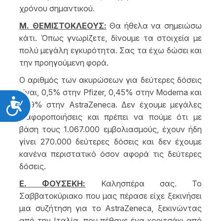
χρόνου σημαντικού.
Μ. ΘΕΜΙΣΤΟΚΛΕΟΥΣ:
Θα ήθελα να σημειώσω
κάτι. Όπως γνωρίζετε, δίνουμε τα στοιχεία με
πολύ μεγάλη εγκυρότητα. Σας τα έχω δώσει και
την προηγούμενη φορά.
Ο αριθμός των ακυρώσεων για δεύτερες δόσεις
είναι, 0,5% στην Pfizer, 0,45% στην Moderna και
Προσιτότητα
1,89% στην AstraZeneca. Δεν έχουμε μεγάλες
διαφοροποιήσεις και πρέπει να πούμε ότι με
βάση τους 1.067.000 εμβολιασμούς, έχουν ήδη
γίνει 270.000 δεύτερες δόσεις και δεν έχουμε
κανένα περιστατικό όσον αφορά τις δεύτερες
δόσεις.
Ε. ΦΟΥΣΕΚΗ:
Καλησπέρα σας. Το
Σαββατοκύριακο που μας πέρασε είχε ξεκινήσει
μια συζήτηση για το AstraZeneca, ξεκινώντας
από την Ιταλία, που πέθανε ένα κοριτσάκι από