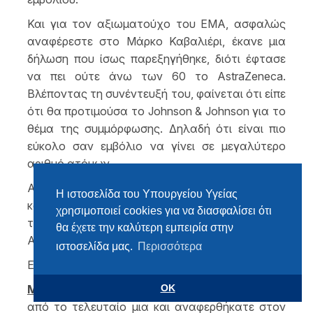
Και για τον αξιωματούχο του ΕΜΑ, ασφαλώς
αναφέρεστε στο Μάρκο Καβαλιέρι, έκανε μια
δήλωση που ίσως παρεξηγήθηκε, διότι έφτασε
να πει ούτε άνω των 60 το AstraZeneca.
Βλέποντας τη συνέντευξή του, φαίνεται ότι είπε
ότι θα προτιμούσα το Johnson & Johnson για το
θέμα της συμμόρφωσης. Δηλαδή ότι είναι πιο
εύκολο σαν εμβόλιο να γίνει σε μεγαλύτερο
αριθμό ατόμων.
Αλλά είναι μια προσωπική του τοποθέτηση, όσο
Η ιστοσελίδα του Υπουργείου Υγείας
και αν είναι αξιωματούχος του ΕΜΑ, δεν είναι
χρησιμοποιεί cookies για να διασφαλίσει ότι
του ΕΜΑ που ξέρουμε ότι έχει εγκρίνει το
θα έχετε την καλύτερη εμπειρία στην
AstraZeneca για όλες τις ηλικίες.
ιστοσελίδα μας.
Περισσότερα
Ευχαριστώ.
Μ. ΘΕΜΙΣΤΟΚΛΕΟΥΣ:
Ναι, να αρχίσω και εγώ
OK
από το τελευταίο μια και αναφερθήκατε στον