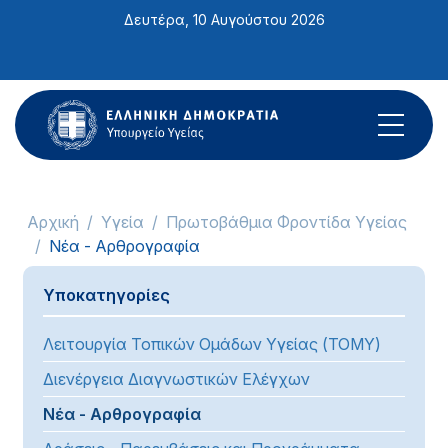
Σημείωση:
Δευτέρα, 10 Αυγούστου 2026
Αυτός
ο
ιστότοπος
περιλαμβάνει
ένα
σύστημα
προσβασιμότητας.
Αρχική
Υγεία
Πρωτοβάθμια Φροντίδα Υγείας
Νέα - Αρθρογραφία
Υποκατηγορίες
Λειτουργία Τοπικών Ομάδων Υγείας (ΤΟΜΥ)
Διενέργεια Διαγνωστικών Ελέγχων
Νέα - Αρθρογραφία