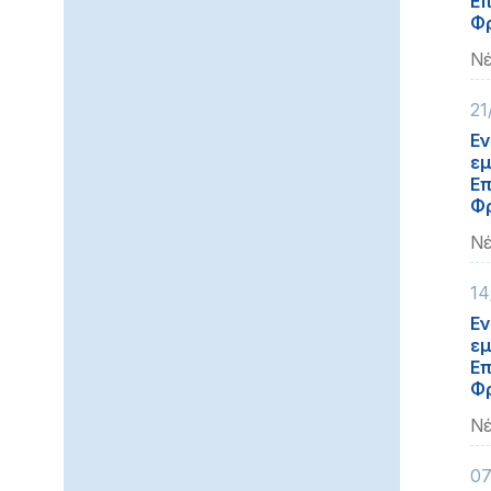
Επ
Φρ
Νέ
21
Εν
εμ
Επ
Φρ
Νέ
14
Εν
εμ
Επ
Φρ
Νέ
07