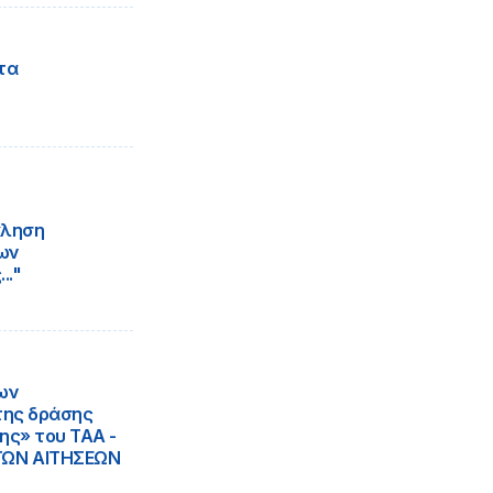
τα
κληση
ων
.."
ων
της δράσης
ης» του ΤΑΑ -
ΩΝ ΑΙΤΗΣΕΩΝ