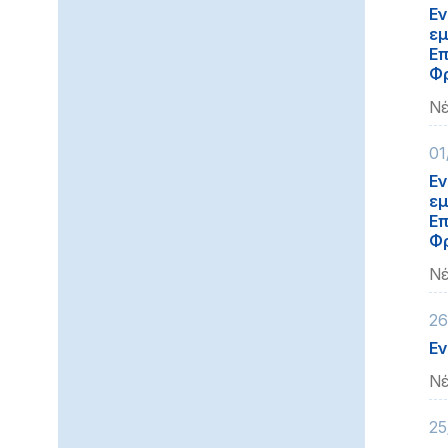
Εν
εμ
Επ
Φρ
Νέ
01
Εν
εμ
Επ
Φρ
Νέ
26
Εν
Νέ
25