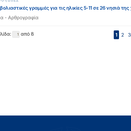
βολιαστικές γραμμές για τις ηλικίες 5-11 σε 26 νησιά τη
α - Αρθρογραφία
λίδα:
από 8
1
2