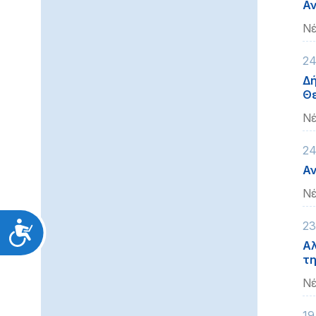
Αν
Νέ
24
Δή
Θε
Νέ
24
Αν
Νέ
23
Προσιτότητα
Αλ
τη
Νέ
19