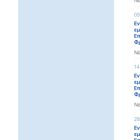
Νέ
05
Εν
εμ
Επ
Φρ
Νέ
14
Εν
εμ
Επ
Φρ
Νέ
28
Εν
εμ