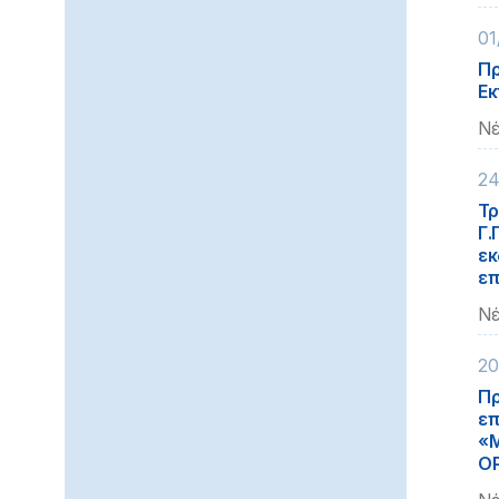
01
Πρ
Εκ
Νέ
24
Τρ
Γ.
εκ
επ
Νέ
20
Πρ
επ
«Μ
Ο