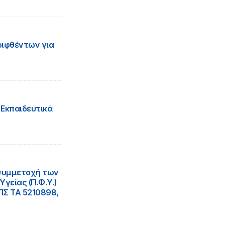
ριφθέντων για
 Εκπαιδευτικά
 συμμετοχή των
γείας (Π.Φ.Υ.)
ΠΣ ΤΑ 5210898,