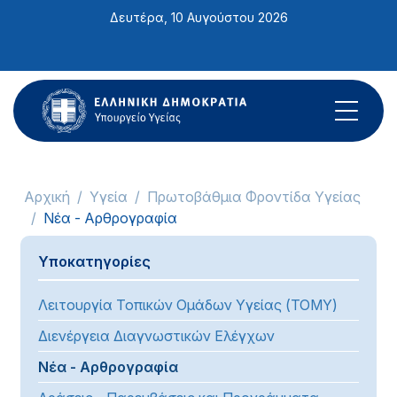
Σημείωση:
Δευτέρα, 10 Αυγούστου 2026
Αυτός
ο
ιστότοπος
περιλαμβάνει
ένα
σύστημα
προσβασιμότητας.
Αρχική
Υγεία
Πρωτοβάθμια Φροντίδα Υγείας
Νέα - Αρθρογραφία
Υποκατηγορίες
Λειτουργία Τοπικών Ομάδων Υγείας (ΤΟΜΥ)
Διενέργεια Διαγνωστικών Ελέγχων
Νέα - Αρθρογραφία