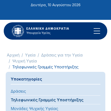
Σημείωση:
Δευτέρα, 10 Αυγούστου 2026
Αυτός
ο
ιστότοπος
περιλαμβάνει
ένα
σύστημα
προσβασιμότητας.
Αρχική
Υγεία
Δράσεις για την Υγεία
Ψυχική Υγεία
Τηλεφωνικές Γραμμές Υποστήριξης
Υποκατηγορίες
Δράσεις
Τηλεφωνικές Γραμμές Υποστήριξης
Μονάδες Ψυχικής Υγείας