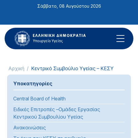
Σημείωση:
Σάββατο, 08 Αυγούστου 2026
Αυτός
ο
ιστότοπος
περιλαμβάνει
ένα
σύστημα
προσβασιμότητας.
Αρχική
Κεντρικό Συμβούλιο Υγείας – ΚΕΣΥ
Υποκατηγορίες
Central Board of Health
Ειδικές Επιτροπές –Ομάδες Εργασίας
Κεντρικού Συμβουλίου Υγείας
Ανακοινώσεις