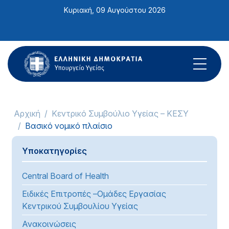
Σημείωση:
Κυριακή, 09 Αυγούστου 2026
Αυτός
ο
ιστότοπος
περιλαμβάνει
ένα
σύστημα
προσβασιμότητας.
Αρχική
Κεντρικό Συμβούλιο Υγείας – ΚΕΣΥ
Βασικό νομικό πλαίσιο
Υποκατηγορίες
Central Board of Health
Ειδικές Επιτροπές –Ομάδες Εργασίας
Κεντρικού Συμβουλίου Υγείας
Ανακοινώσεις