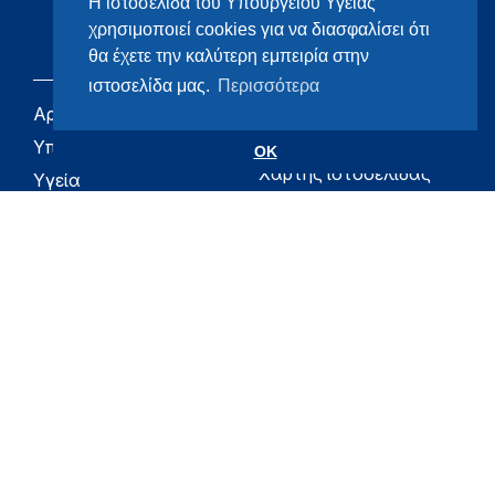
Η ιστοσελίδα του Υπουργείου Υγείας
χρησιμοποιεί cookies για να διασφαλίσει ότι
θα έχετε την καλύτερη εμπειρία στην
ιστοσελίδα μας.
Περισσότερα
Αρχική
eHealth - Ηλεκτρονική
Υγεία
Υπουργείο
OK
Χάρτης ιστοσελίδας
Υγεία
Όροι χρήσης
Εφημερίδα της
Υπηρεσίας
Δήλωση
προσβασιμότητας
Για τον Πολίτη
Επικοινωνία
RSS
Όλο το moh.gov.gr