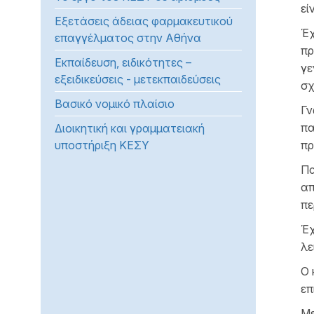
εί
προβλήματα
Εξετάσεις άδειας φαρμακευτικού
όρασης
Έχ
επαγγέλματος στην Αθήνα
που
πρ
Εκπαίδευση, ειδικότητες –
χρησιμοποιούν
γε
εξειδικεύσεις - μετεκπαιδεύσεις
πρόγραμμα
σχ
ανάγνωσης
Βασικό νομικό πλαίσιο
Γν
οθόνης
πα
Διοικητική και γραμματειακή
Πατήστε
υποστήριξη ΚΕΣΥ
πρ
Control-
F10
Πα
για
απ
να
πε
ανοίξετε
Έχ
ένα
λε
μενού
προσβασιμότητας.
Ο 
επ
Με