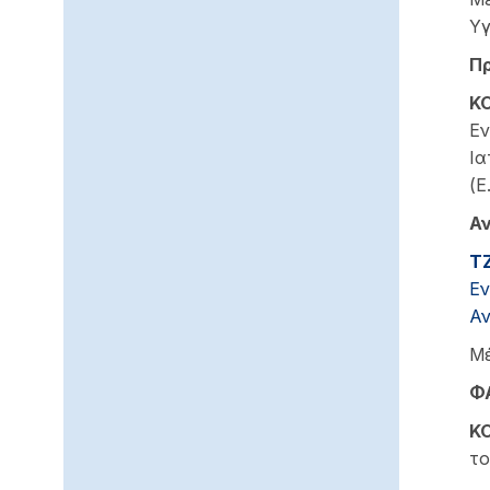
Υγ
Πρ
Κ
Εν
Ια
(Ε
Αν
Τ
Εν
Αν
Μέ
Φ
Κ
το