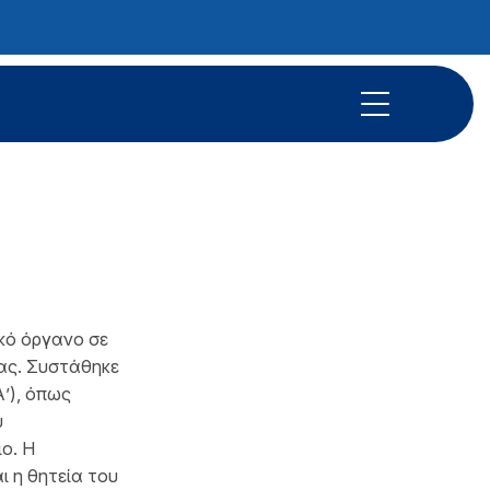
ικό όργανο σε
ίας. Συστάθηκε
Α’), όπως
υ
ο. Η
ι η θητεία του