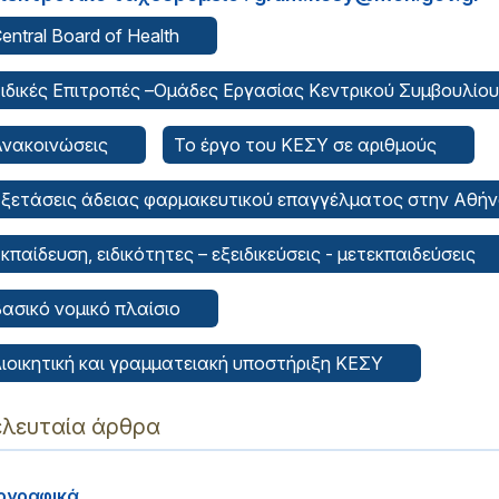
entral Board of Health
ιδικές Επιτροπές –Ομάδες Εργασίας Κεντρικού Συμβουλίο
Ανακοινώσεις
Το έργο του ΚΕΣΥ σε αριθμούς
ξετάσεις άδειας φαρμακευτικού επαγγέλματος στην Αθή
κπαίδευση, ειδικότητες – εξειδικεύσεις - μετεκπαιδεύσεις
ασικό νομικό πλαίσιο
ιοικητική και γραμματειακή υποστήριξη ΚΕΣΥ
ελευταία άρθρα
ογραφικά