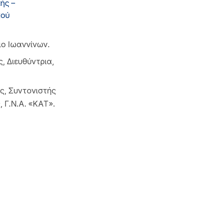
ής –
κού
ο Ιωαννίνων.
 Διευθύντρια,
, Συντονιστής
, Γ.Ν.Α. «ΚΑΤ».