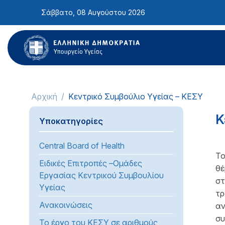
Σημείωση:
Σάββατο, 08 Αυγούστου 2026
Αυτός
ο
ιστότοπος
περιλαμβάνει
ένα
σύστημα
προσβασιμότητας.
Αρχική
Κεντρικό Συμβούλιο Υγείας – ΚΕΣΥ
Πατήστε
Control-
Κ
Υποκατηγορίες
F11
για
Central Board of Health
να
Το
προσαρμόσετε
Ειδικές Επιτροπές –Ομάδες
θέ
τον
Εργασίας Κεντρικού Συμβουλίου
στ
ιστότοπο
Υγείας
τρ
στα
Ανακοινώσεις
αν
άτομα
συ
Το έργο του ΚΕΣΥ σε αριθμούς
με