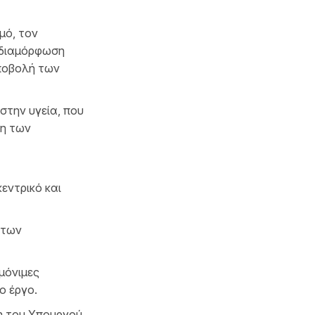
μό, τον
 διαμόρφωση
υποβολή των
στην υγεία, που
ση των
εντρικό και
 των
μόνιμες
ο έργο.
η του Υπουργού