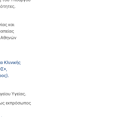
ιότητες.
ίας και
ραπείας
υ Αθηνών
α Κλινικής
ΟΣ»,
ρος).
είου Υγείας.
, ως εκπρόσωπος