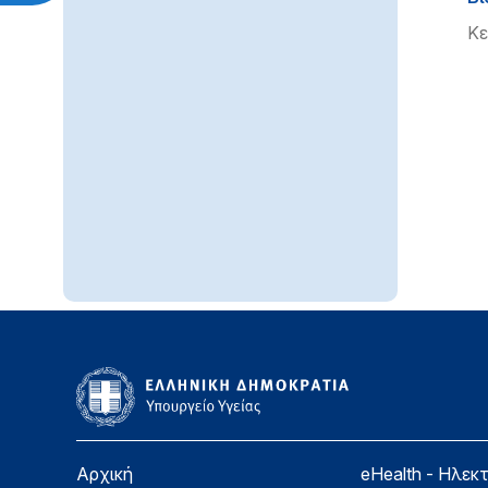
Κε
Αρχική
eHealth - Ηλεκ