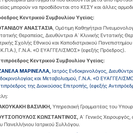
είας μπορούν να προσδίδονται στο ΚΕΣΥ και άλλες αρμοδ
όεδρος Κεντρικού Συμβουλίου Υγείας:
ΟΤΑΝΙΔΟΥ ΑΝΑΣΤΑΣΙΑ
, Ομότιμη Καθηγήτρια Πνευμονολογ
τατικής Θεραπείας, Διευθύντρια Α΄ Κλινικής Εντατικής Θε
τρικής Σχολής Εθνικού και Καποδιστριακού Πανεπιστημίο
.Κ.Π.Α.), Γ.Ν.Α. «Ο ΕΥΑΓΓΕΛΙΣΜΟΣ» (εφεξής Πρόεδρος).
τιπρόεδρος Κεντρικού Συμβουλίου Υγείας:
ΖΑΝΕΛΑ
Μ
ΑΡΙΝΕΛΛΑ
,
Ιατρός Ενδοκρινολόγος, Διευθύντρι
δοκρινολογίας και Μεταβολισμού, Γ.Ν.Α. «Ο ΕΥΑΓΓΕΛΙΣΜ
τιπρόεδρος της Διοικούσας Επιτροπής, (εφεξής Αντιπρόεδ
λη:
ΑΚΟΥΚΑΚΗ
Β
ΑΣΙΛΙΚΗ
,
Υπηρεσιακή Γραμματέας του Υπουργ
ΟΥΤΣΟΠΟΥΛΟΣ
Κ
ΩΝΣΤΑΝΤΙΝΟΣ
,
Α΄ Γενικός Χειρουργός
υ Πανελλήνιου Ιατρικού Συλλόγου.