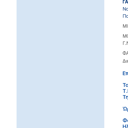
Γ
Να
Πα
ΜΙ
ΜΟ
Γ.
ΦΑ
Δι
Ε
Τ
Τ.
Τ
Ώ
Φ
Η