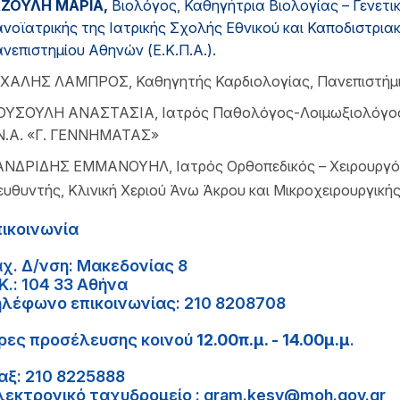
ΑΖΟΥΛΗ
Μ
ΑΡΙΑ
,
Βιολόγος, Καθηγήτρια Βιολογίας – Γενετικ
νοϊατρικής της Ιατρικής Σχολής Εθνικού και Καποδιστρια
νεπιστημίου Αθηνών (Ε.Κ.Π.Α.).
ΧΑΛΗΣ ΛΑΜΠΡΟΣ, Καθηγητής Καρδιολογίας, Πανεπιστήμι
ΥΣΟΥΛΗ ΑΝΑΣΤΑΣΙΑ, Ιατρός Παθολόγος-Λοιμωξιολόγος,
Ν.Α. «Γ. ΓΕΝΝΗΜΑΤΑΣ»
ΝΔΡΙΔΗΣ ΕΜΜΑΝΟΥΗΛ, Ιατρός Ορθοπεδικός – Χειρουργός
ευθυντής, Κλινική Χεριού Άνω Άκρου και Μικροχειρουργικής
πικοινωνία
αχ. Δ/νση: Μακεδονίας 8
Κ.: 104 33 Αθήνα
ηλέφωνο επικοινωνίας: 210 8208708
ρες προσέλευσης κοινού
12.00π.μ. - 14.00μ.μ
.
αξ: 210 8225888
λεκτρονικό ταχυδρομείο : gram.kesy@moh.gov.gr