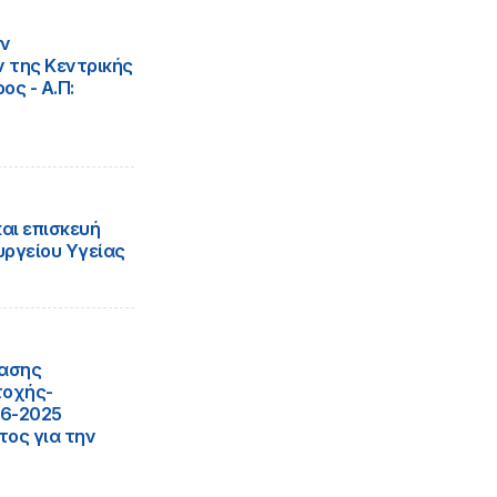
ών
 της Κεντρικής
ος - Α.Π:
αι επισκευή
υργείου Υγείας
ίασης
τοχής-
06-2025
ος για την