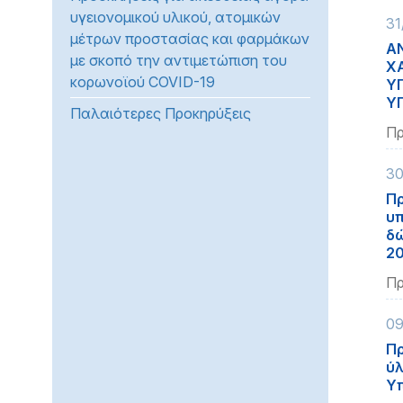
υγειονομικού υλικού, ατομικών
προβλήματα
31
μέτρων προστασίας και φαρμάκων
όρασης
Α
με σκοπό την αντιμετώπιση του
που
Χ
κορωνοϊού COVID-19
χρησιμοποιούν
ΥΓ
ΥΓ
πρόγραμμα
Παλαιότερες Προκηρύξεις
ανάγνωσης
Πρ
οθόνης
Πατήστε
30
Control-
Πρ
F10
υπ
για
δώ
20
να
ανοίξετε
Πρ
ένα
μενού
09
προσβασιμότητας.
Πρ
ύλ
Υπ