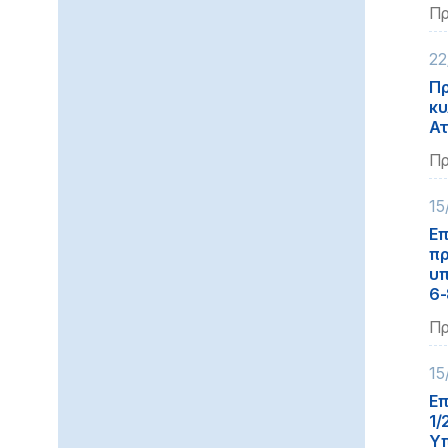
Πρ
22
Πρ
κυ
Ατ
Πρ
15
Επ
πρ
υπ
6-
Πρ
15
Επ
1/
Υπ