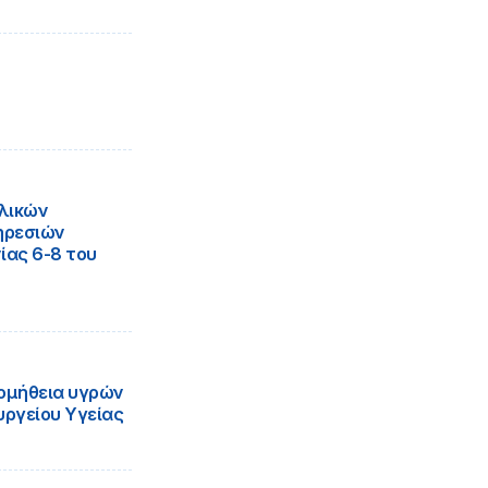
υλικών
ηρεσιών
ίας 6-8 του
ρομήθεια υγρών
υργείου Υγείας