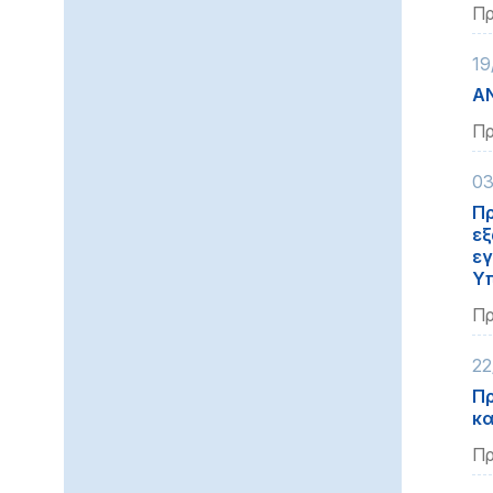
Πρ
19
Α
Πρ
03
Πρ
εξ
εγ
Υπ
Πρ
22
Πρ
κα
Πρ