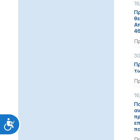
16
Πρ
θε
Απ
46
Πρ
30
Πρ
τω
Πρ
16
Πα
αν
πρ
Προσιτότητα
επ
πα
Πρ