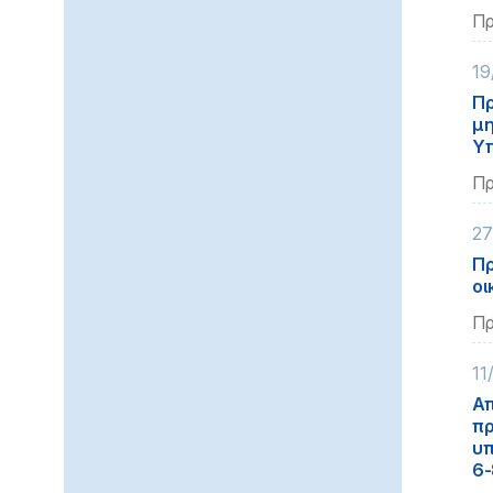
Πρ
19
Πρ
μη
Υπ
Πρ
27
Πρ
οι
Πρ
11
Απ
πρ
υπ
6-