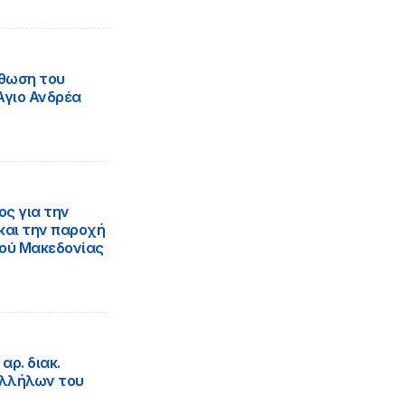
σθωση του
Άγιο Ανδρέα
ς για την
και την παροχή
δού Μακεδονίας
ρ. διακ.
αλλήλων του