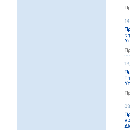
Πρ
14
Πρ
τη
Υπ
Πρ
13
Πρ
τη
Υπ
Πρ
08
Πρ
γι
ΔΙ