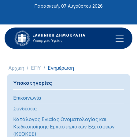
Σημείωση:
Παρασκευή, 07 Αυγούστου 2026
Αυτός
ο
ιστότοπος
περιλαμβάνει
ένα
σύστημα
προσβασιμότητας.
Αρχική
ΕΠΥ
Ενημέρωση
Υποκατηγορίες
Επικοινωνία
Συνδέσεις
Κατάλογος Ενιαίας Ονοματολογίας και
Κωδικοποίησης Εργαστηριακών Εξετάσεων
(ΚΕΟΚΕΕ)