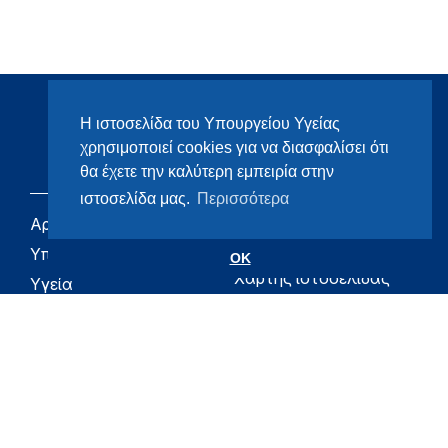
Η ιστοσελίδα του Υπουργείου Υγείας
χρησιμοποιεί cookies για να διασφαλίσει ότι
θα έχετε την καλύτερη εμπειρία στην
ιστοσελίδα μας.
Περισσότερα
Αρχική
eHealth - Ηλεκτρονική
Υγεία
Υπουργείο
OK
Χάρτης ιστοσελίδας
Υγεία
Όροι χρήσης
Εφημερίδα της
Υπηρεσίας
Δήλωση
προσβασιμότητας
Για τον Πολίτη
Επικοινωνία