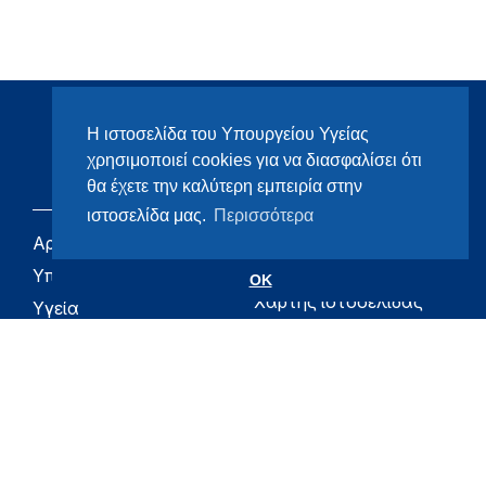
Η ιστοσελίδα του Υπουργείου Υγείας
χρησιμοποιεί cookies για να διασφαλίσει ότι
θα έχετε την καλύτερη εμπειρία στην
ιστοσελίδα μας.
Περισσότερα
Αρχική
eHealth - Ηλεκτρονική
Υγεία
Υπουργείο
OK
Χάρτης ιστοσελίδας
Υγεία
Όροι χρήσης
Εφημερίδα της
Υπηρεσίας
Δήλωση
προσβασιμότητας
Για τον Πολίτη
Επικοινωνία