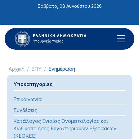
Σημείωση:
Σάββατο, 08 Αυγούστου 2026
Αυτός
ο
ιστότοπος
περιλαμβάνει
ένα
σύστημα
προσβασιμότητας.
Αρχική
ΕΠΥ
Ενημέρωση
Υποκατηγορίες
Επικοινωνία
Συνδέσεις
Κατάλογος Ενιαίας Ονοματολογίας και
Κωδικοποίησης Εργαστηριακών Εξετάσεων
(ΚΕΟΚΕΕ)