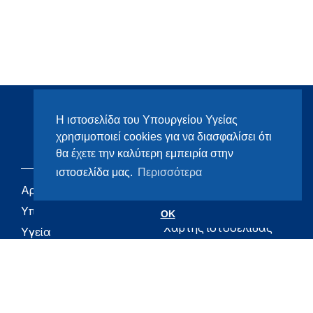
Η ιστοσελίδα του Υπουργείου Υγείας
χρησιμοποιεί cookies για να διασφαλίσει ότι
θα έχετε την καλύτερη εμπειρία στην
ιστοσελίδα μας.
Περισσότερα
Αρχική
eHealth - Ηλεκτρονική
Υγεία
Υπουργείο
OK
Χάρτης ιστοσελίδας
Υγεία
Όροι χρήσης
Εφημερίδα της
Υπηρεσίας
Δήλωση
προσβασιμότητας
Για τον Πολίτη
Επικοινωνία