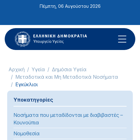
Σημείωση:
Πέμπτη, 06 Αυγούστου 2026
Αυτός
ο
ιστότοπος
περιλαμβάνει
ένα
σύστημα
προσβασιμότητας.
Αρχική
Υγεία
Δημόσια Υγεία
Μεταδοτικά και Μη Μεταδοτικά Νοσήματα
Εγκύκλιοι
Υποκατηγορίες
Νοσήματα που μεταδίδονται με διαβιβαστές –
Κουνούπια
Νομοθεσία