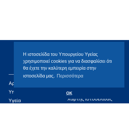
Η ιστοσελίδα του Υπουργείου Υγείας
χρησιμοποιεί cookies για να διασφαλίσει ότι
θα έχετε την καλύτερη εμπειρία στην
ιστοσελίδα μας.
Περισσότερα
Αρχική
eHealth - Ηλεκτρονική
Υγεία
Υπουργείο
OK
Χάρτης ιστοσελίδας
Υγεία
Όροι χρήσης
Εφημερίδα της
Υπηρεσίας
Δήλωση
προσβασιμότητας
Για τον Πολίτη