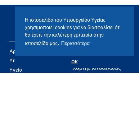
Η ιστοσελίδα του Υπουργείου Υγείας
χρησιμοποιεί cookies για να διασφαλίσει ότι
θα έχετε την καλύτερη εμπειρία στην
ιστοσελίδα μας.
Περισσότερα
Αρχική
eHealth - Ηλεκτρονική
Υγεία
Υπουργείο
OK
Χάρτης ιστοσελίδας
Υγεία
Όροι χρήσης
Εφημερίδα της
Υπηρεσίας
Δήλωση
προσβασιμότητας
Για τον Πολίτη
Επικοινωνία
RSS