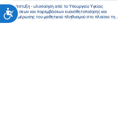
Ανάπτυξη - υλοποίηση από το Υπουργείο Υγείας
Προσιτότητα
δράσεων και παρεμβάσεων ευαισθητοποίησης και
ενημέρωσης του μαθητικού πληθυσμού στο πλαίσιο της
Αγωγής Υγείας σε Εθνικό Επίπεδο, για το σχολικό έτος
2018 - 2019