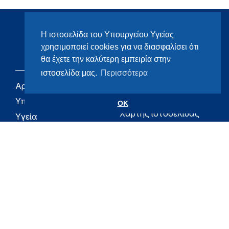
Η ιστοσελίδα του Υπουργείου Υγείας
χρησιμοποιεί cookies για να διασφαλίσει ότι
θα έχετε την καλύτερη εμπειρία στην
ιστοσελίδα μας.
Περισσότερα
Αρχική
eHealth - Ηλεκτρονική
Υγεία
Υπουργείο
OK
Χάρτης ιστοσελίδας
Υγεία
Όροι χρήσης
Εφημερίδα της
Υπηρεσίας
Δήλωση
προσβασιμότητας
Για τον Πολίτη
Επικοινωνία
RSS