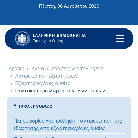
Σημείωση:
Πέμπτη, 06 Αυγούστου 2026
Αυτός
ο
ιστότοπος
περιλαμβάνει
ένα
σύστημα
προσβασιμότητας.
Αρχική
Υγεία
Δράσεις για την Υγεία
Αντιμετώπιση εξαρτήσεων
Εξαρτησιογόνες ουσίες
Πολιτική περί εξαρτησιογόνων ουσιών
Υποκατηγορίες
Πληροφορίες για πρόληψη – αντιμετώπιση της
εξάρτησης από εξαρτησιογόνες ουσίες