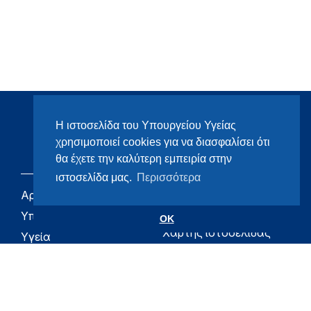
Η ιστοσελίδα του Υπουργείου Υγείας
χρησιμοποιεί cookies για να διασφαλίσει ότι
θα έχετε την καλύτερη εμπειρία στην
ιστοσελίδα μας.
Περισσότερα
Αρχική
eHealth - Ηλεκτρονική
Υγεία
Υπουργείο
OK
Χάρτης ιστοσελίδας
Υγεία
Όροι χρήσης
Εφημερίδα της
Υπηρεσίας
Δήλωση
προσβασιμότητας
Για τον Πολίτη