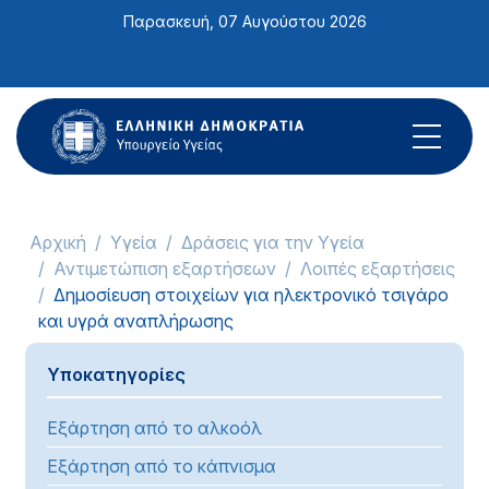
Σημείωση:
Παρασκευή, 07 Αυγούστου 2026
Αυτός
ο
ιστότοπος
περιλαμβάνει
ένα
σύστημα
προσβασιμότητας.
Αρχική
Υγεία
Δράσεις για την Υγεία
Αντιμετώπιση εξαρτήσεων
Λοιπές εξαρτήσεις
Δημοσίευση στοιχείων για ηλεκτρονικό τσιγάρο
και υγρά αναπλήρωσης
Υποκατηγορίες
Εξάρτηση από το αλκοόλ
Εξάρτηση από το κάπνισμα