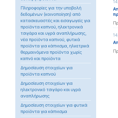
14
προβλήματα
Πληροφορίες για την υποβολή
Απ
όρασης
δεδομένων (κοινοποίηση) από
π
που
κατασκευαστές και εισαγωγείς για
Πρ
χρησιμοποιούν
προϊόντα καπνού, ηλεκτρονικά
πρόγραμμα
τσιγάρα και υγρά αναπλήρωσης,
14
ανάγνωσης
νέα προϊόντα καπνού, φυτικά
Απ
οθόνης
προϊόντα για κάπνισμα, ηλκετρικά
Πατήστε
Πρ
θερμαινόμενα προϊόντα χωρίς
Control-
καπνό και προϊόντα
F10
Δημοσίευση στοιχείων για
για
προϊόντα καπνού
να
ανοίξετε
Δημοσίευση στοιχείων για
ένα
ηλεκτρονικό τσιγάρο και υγρά
μενού
αναπλήρωσης
προσβασιμότητας.
Δημοσίευση στοιχείων για φυτικά
προϊόντα για κάπνισμα