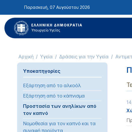
Σημείωση:
Παρασκευή, 07 Αυγούστου 2026
Αυτός
ο
ιστότοπος
περιλαμβάνει
ένα
σύστημα
προσβασιμότητας.
Αρχική
Υγεία
Δράσεις για την Υγεία
Αντιμε
Πατήστε
Control-
Π
Υποκατηγορίες
F11
για
Τ
Εξάρτηση από το αλκοόλ
να
προσαρμόσετε
Εξάρτηση από το κάπνισμα
14
τον
Προστασία των ανηλίκων από
ιστότοπο
Χώ
τον καπνό
στα
Πρ
Νομοθεσία για τον καπνό και τα
άτομα
συναφή προϊόντα
με