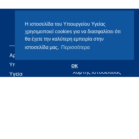
Η ιστοσελίδα του Υπουργείου Υγείας
χρησιμοποιεί cookies για να διασφαλίσει ότι
θα έχετε την καλύτερη εμπειρία στην
ιστοσελίδα μας.
Περισσότερα
Αρχική
eHealth - Ηλεκτρονική
Υγεία
Υπουργείο
OK
Χάρτης ιστοσελίδας
Υγεία
Όροι χρήσης
Εφημερίδα της
Υπηρεσίας
Δήλωση
προσβασιμότητας
Για τον Πολίτη
Επικοινωνία