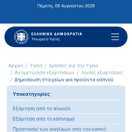
Σημείωση:
Πέμπτη, 06 Αυγούστου 2026
Αυτός
ο
ιστότοπος
περιλαμβάνει
ένα
σύστημα
προσβασιμότητας.
Αρχική
Υγεία
Δράσεις για την Υγεία
Αντιμετώπιση εξαρτήσεων
Λοιπές εξαρτήσεις
Δημοσίευση στοιχείων για προϊόντα καπνού
Υποκατηγορίες
Εξάρτηση από το αλκοόλ
Εξάρτηση από το κάπνισμα
Προστασία των ανηλίκων από τον καπνό