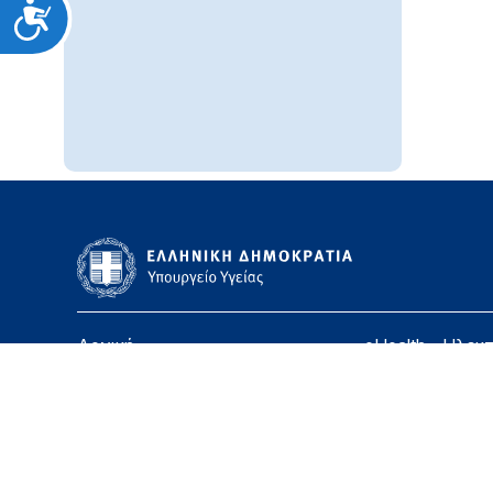
Προσιτότητα
Αρχική
eHealth - Ηλεκ
Υπουργείο
Χάρτης ιστοσε
Υγεία
Όροι χρήσης
Εφημερίδα της Υπηρεσίας
Δήλωση προσβ
Για τον Πολίτη
Επικοινωνία