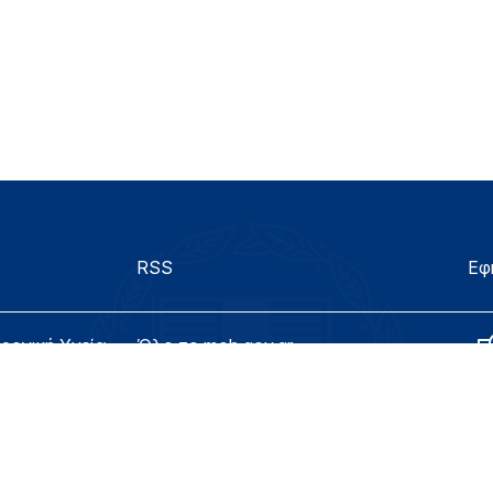
RSS
Εφ
τρονική Υγεία
Όλο το moh.gov.gr
λίδας
Υπουργείο
Υγεία
ασιμότητας
Εφημερίδα της Υπηρεσίας
Για τον Πολίτη