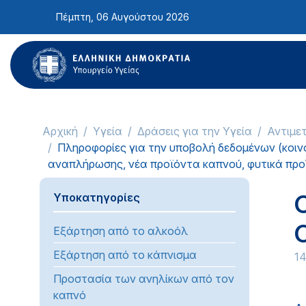
Σημείωση:
Πέμπτη, 06 Αυγούστου 2026
Αυτός
ο
ιστότοπος
περιλαμβάνει
ένα
σύστημα
προσβασιμότητας.
Αρχική
Υγεία
Δράσεις για την Υγεία
Αντιμε
Πατήστε
Πληροφορίες για την υποβολή δεδομένων (κοιν
Control-
αναπλήρωσης, νέα προϊόντα καπνού, φυτικά προϊ
F11
για
Ο
Υποκατηγορίες
να
προσαρμόσετε
C
Εξάρτηση από το αλκοόλ
τον
ιστότοπο
Εξάρτηση από το κάπνισμα
1
στα
Προστασία των ανηλίκων από τον
άτομα
καπνό
με