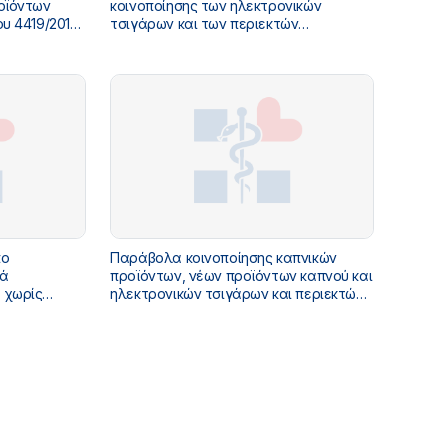
οϊόντων
κοινοποίησης των ηλεκτρονικών
ου 4419/2016
τσιγάρων και των περιεκτών
επαναπλήρωσής τους (άρθρο 18 του
νόμου 4419/2016 – ΦΕΚ 174/Α’/2016)
πο
Παράβολα κοινοποίησης καπνικών
κά
προϊόντων, νέων προϊόντων καπνού και
 χωρίς
ηλεκτρονικών τσιγάρων και περιεκτών
κοτίνης
επαναπλήρωσης (παράγραφος 1 του
/2025 – ΦΕΚ
άρθρου 25 του νόμου 4419/2016 – ΦΕΚ
174/Α’/2016)