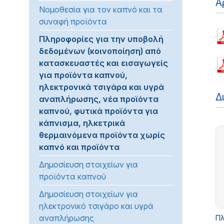
Α
Νομοθεσία για τον καπνό και τα
προβλήματα
συναφή προϊόντα
όρασης
που
Πληροφορίες για την υποβολή
χρησιμοποιούν
δεδομένων (κοινοποίηση) από
πρόγραμμα
κατασκευαστές και εισαγωγείς
ανάγνωσης
για προϊόντα καπνού,
οθόνης
ηλεκτρονικά τσιγάρα και υγρά
Πατήστε
Δ
αναπλήρωσης, νέα προϊόντα
Control-
καπνού, φυτικά προϊόντα για
F10
κάπνισμα, ηλκετρικά
για
θερμαινόμενα προϊόντα χωρίς
να
καπνό και προϊόντα
ανοίξετε
Δημοσίευση στοιχείων για
ένα
προϊόντα καπνού
μενού
προσβασιμότητας.
Δημοσίευση στοιχείων για
ηλεκτρονικό τσιγάρο και υγρά
αναπλήρωσης
Πλ