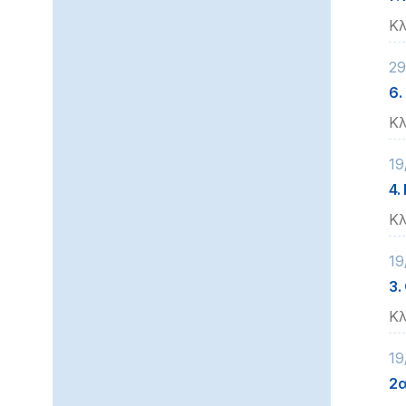
Κλ
29
6.
Κλ
19
4.
Κλ
19
3.
Κλ
19
2α