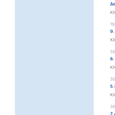
Δε
Κλ
19
9.
Κλ
30
8.
Κλ
30
5.
Κλ
30
7.