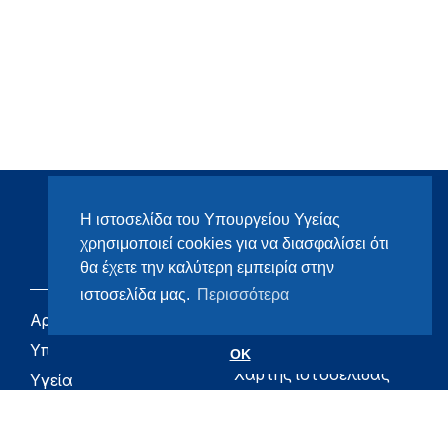
Η ιστοσελίδα του Υπουργείου Υγείας
χρησιμοποιεί cookies για να διασφαλίσει ότι
θα έχετε την καλύτερη εμπειρία στην
ιστοσελίδα μας.
Περισσότερα
Αρχική
eHealth - Ηλεκτρονική
Υγεία
Υπουργείο
OK
Χάρτης ιστοσελίδας
Υγεία
Όροι χρήσης
Εφημερίδα της
Υπηρεσίας
Δήλωση