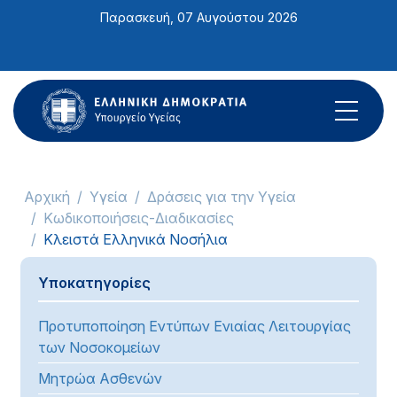
Σημείωση:
Παρασκευή, 07 Αυγούστου 2026
Αυτός
ο
ιστότοπος
περιλαμβάνει
ένα
σύστημα
προσβασιμότητας.
Αρχική
Υγεία
Δράσεις για την Υγεία
Κωδικοποιήσεις-Διαδικασίες
Κλειστά Ελληνικά Νοσήλια
Υποκατηγορίες
Προτυποποίηση Εντύπων Ενιαίας Λειτουργίας
των Νοσοκομείων
Μητρώα Ασθενών