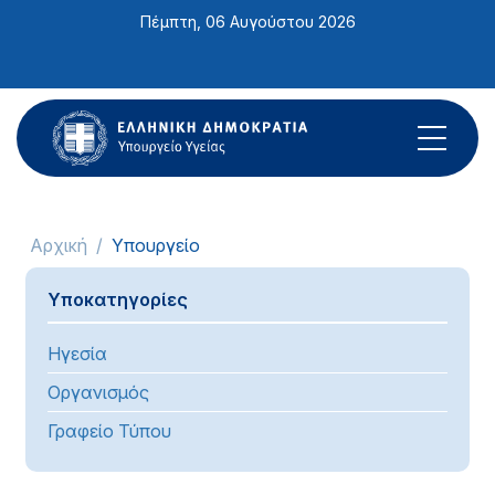
Σημείωση:
Πέμπτη, 06 Αυγούστου 2026
Αυτός
ο
ιστότοπος
περιλαμβάνει
ένα
σύστημα
προσβασιμότητας.
Αρχική
Υπουργείο
Υποκατηγορίες
Ηγεσία
Οργανισμός
Γραφείο Τύπου