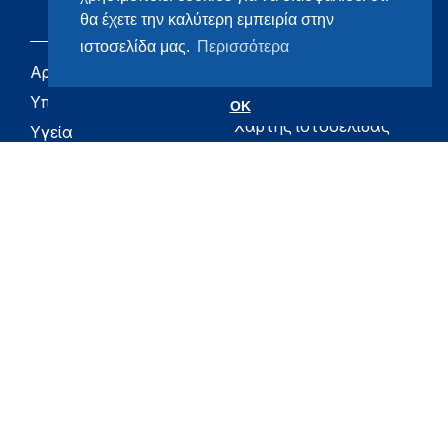
θα έχετε την καλύτερη εμπειρία στην
ιστοσελίδα μας.
Περισσότερα
Αρχική
eHealth - Ηλεκτρονική
Υγεία
Υπουργείο
OK
Χάρτης ιστοσελίδας
Υγεία
Όροι χρήσης
Εφημερίδα της
Υπηρεσίας
Δήλωση
προσβασιμότητας
Για τον Πολίτη
Επικοινωνία
RSS
Όλο το moh.gov.gr
Υπουργείο