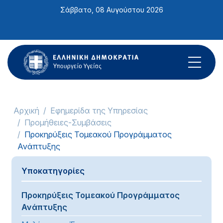
Σημείωση:
Σάββατο, 08 Αυγούστου 2026
Αυτός
ο
ιστότοπος
περιλαμβάνει
ένα
σύστημα
προσβασιμότητας.
Αρχική
Εφημερίδα της Υπηρεσίας
Προμήθειες-Συμβάσεις
Προκηρύξεις Τομεακού Προγράμματος
Ανάπτυξης
Υποκατηγορίες
Προκηρύξεις Τομεακού Προγράμματος
Ανάπτυξης