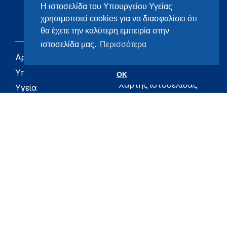
Η ιστοσελίδα του Υπουργείου Υγείας
χρησιμοποιεί cookies για να διασφαλίσει ότι
θα έχετε την καλύτερη εμπειρία στην
ιστοσελίδα μας.
Περισσότερα
Αρχική
eHealth - Ηλεκτρονική
Υγεία
Υπουργείο
OK
Χάρτης ιστοσελίδας
Υγεία
Όροι χρήσης
Εφημερίδα της
Υπηρεσίας
Δήλωση
προσβασιμότητας
Για τον Πολίτη
Επικοινωνία
RSS