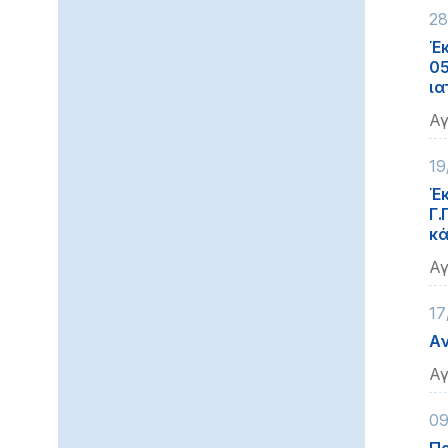
28
Έκ
05
ια
Αγ
19
Έκ
Γ.
κά
Αγ
17
Aν
Αγ
09