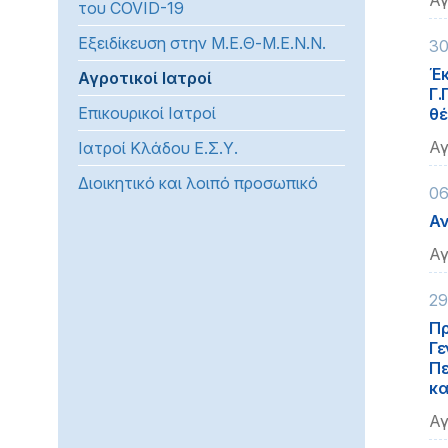
Αγ
του COVID-19
προβλήματα
Εξειδίκευση στην Μ.Ε.Θ-Μ.Ε.Ν.Ν.
όρασης
30
που
Έκ
Αγροτικοί Ιατροί
χρησιμοποιούν
Γ.
Επικουρικοί Ιατροί
θέ
πρόγραμμα
ανάγνωσης
Αγ
Ιατροί Κλάδου Ε.Σ.Υ.
οθόνης
Διοικητικό και λοιπό προσωπικό
Πατήστε
06
Control-
Αν
F10
Αγ
για
να
29
ανοίξετε
Πρ
ένα
Γε
μενού
Πε
προσβασιμότητας.
κα
Αγ