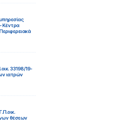
 υπηρεσίας
 – Κέντρα
 Περιφερειακά
οικ. 33198/19-
ων ιατρών
Π.οικ.
ενων θέσεων