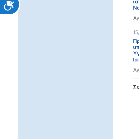
ια
Προσιτότητα
Νο
Αγ
15
Πρ
υπ
Υγ
Ια
Αγ
Σε