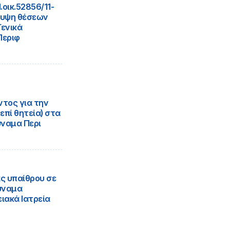
οικ.52856/11-
λυψη θέσεων
Γενικά
Περιφ
ντος για την
πί θητεία) στα
ύναμα Περι
ς υπαίθρου σε
ύναμα
ειακά Ιατρεία