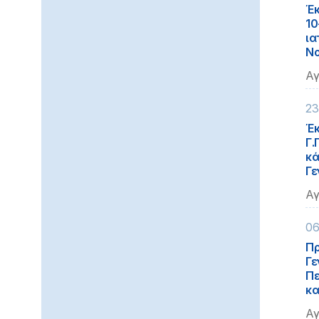
Έκ
10
ια
Νο
Αγ
23
Έκ
Γ.
κά
Γε
Αγ
06
Πρ
Γε
Πε
κα
Αγ