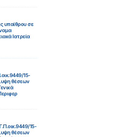
ς υπαίθρου σε
ύναμα
ειακά Ιατρεία
οικ.9449/15-
λυψη θέσεων
Γενικά
Περιφερ
Π.οικ.9449/15-
λυψη θέσεων