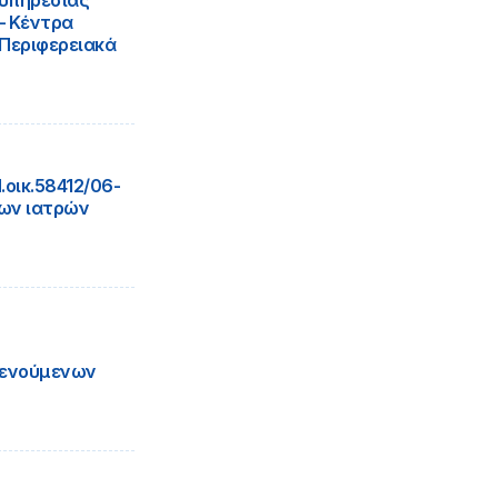
 υπηρεσίας
 – Κέντρα
 Περιφερειακά
οικ.58412/06-
εων ιατρών
 κενούμενων