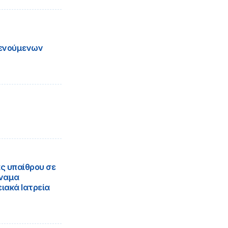
κενούμενων
ς υπαίθρου σε
ύναμα
ειακά Ιατρεία