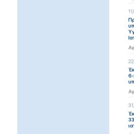
11
Πρ
υπ
Υγ
Ια
Αγ
22
Έκ
6-
υπ
Αγ
31
Έκ
33
ια