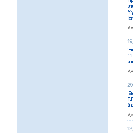
Πρ
υπ
Υγ
Ια
Αγ
19
Έκ
11
υπ
Αγ
29
Έκ
Γ.
θέ
Αγ
13