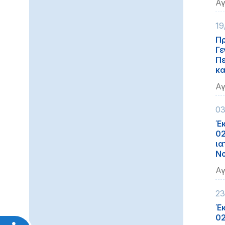
Αγ
19
Πρ
Γε
Πε
κα
Αγ
03
Έκ
02
ια
Νο
Αγ
23
Έκ
02