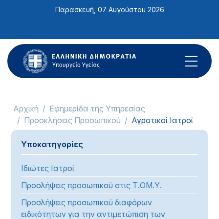
Σημείωση:
Παρασκευή, 07 Αυγούστου 2026
Αυτός
ο
ιστότοπος
περιλαμβάνει
ένα
σύστημα
προσβασιμότητας.
Αρχική
Εφημερίδα της Υπηρεσίας
Προσκλήσεις Προσωπικού
Αγροτικοί Ιατροί
Υποκατηγορίες
Ιδιώτες Ιατροί
Προσλήψεις προσωπικού στις Τ.ΟΜ.Υ.
Προσλήψεις προσωπικού διαφόρων
ειδικότητων για την αντιμετώπιση των