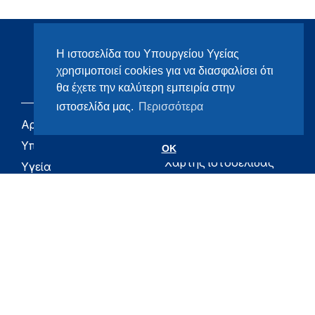
Η ιστοσελίδα του Υπουργείου Υγείας
χρησιμοποιεί cookies για να διασφαλίσει ότι
θα έχετε την καλύτερη εμπειρία στην
ιστοσελίδα μας.
Περισσότερα
Αρχική
eHealth - Ηλεκτρονική
Υγεία
Υπουργείο
OK
Χάρτης ιστοσελίδας
Υγεία
Όροι χρήσης
Εφημερίδα της
Υπηρεσίας
Δήλωση
προσβασιμότητας
Για τον Πολίτη
Επικοινωνία