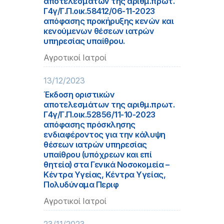
αποτελεσμάτων της αριθμ.πρωτ.
Γ4γ/Γ.Π.οικ.58412/06-11-2023
απόφασης προκήρυξης κενών και
κενούμενων θέσεων ιατρών
υπηρεσίας υπαίθρου.
Αγροτικοί Ιατροί
13/12/2023
Έκδοση οριστικών
αποτελεσμάτων της αριθμ.πρωτ.
Γ4γ/Γ.Π.οικ.52856/11-10-2023
απόφασης πρόσκλησης
ενδιαφέροντος για την κάλυψη
θέσεων ιατρών υπηρεσίας
υπαίθρου (υπόχρεων και επί
θητεία) στα Γενικά Νοσοκομεία –
Κέντρα Υγείας, Κέντρα Υγείας,
Πολυδύναμα Περιφ
Αγροτικοί Ιατροί