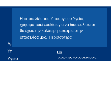
Η ιστοσελίδα του Υπουργείου Υγείας
χρησιμοποιεί cookies για να διασφαλίσει ότι
θα έχετε την καλύτερη εμπειρία στην
ιστοσελίδα μας.
Περισσότερα
Αρχική
eHealth - Ηλεκτρονική
Υγεία
Υπουργείο
OK
Χάρτης ιστοσελίδας
Υγεία
Όροι χρήσης
Εφημερίδα της
Υπηρεσίας
Δήλωση
προσβασιμότητας
Για τον Πολίτη
Επικοινωνία