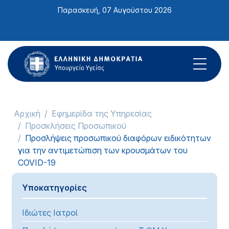
Σημείωση:
Παρασκευή, 07 Αυγούστου 2026
Αυτός
ο
ιστότοπος
περιλαμβάνει
ένα
σύστημα
προσβασιμότητας.
Αρχική
Εφημερίδα της Υπηρεσίας
Προσκλήσεις Προσωπικού
Προσλήψεις προσωπικού διαφόρων ειδικότητων
για την αντιμετώπιση των κρουσμάτων του
COVID-19
Υποκατηγορίες
Ιδιώτες Ιατροί