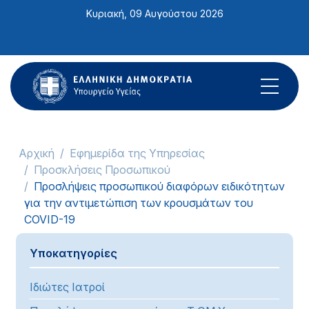
Σημείωση:
Κυριακή, 09 Αυγούστου 2026
Αυτός
ο
ιστότοπος
περιλαμβάνει
ένα
σύστημα
προσβασιμότητας.
Αρχική
Εφημερίδα της Υπηρεσίας
Προσκλήσεις Προσωπικού
Προσλήψεις προσωπικού διαφόρων ειδικότητων
για την αντιμετώπιση των κρουσμάτων του
COVID-19
Υποκατηγορίες
Ιδιώτες Ιατροί