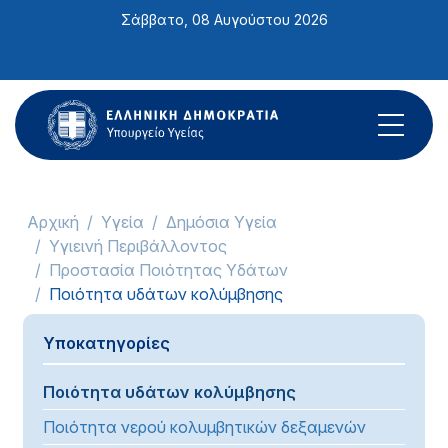
Σημείωση:
Σάββατο, 08 Αυγούστου 2026
Αυτός
ο
ιστότοπος
περιλαμβάνει
ένα
σύστημα
προσβασιμότητας.
Αρχική
Υγεία
Δημόσια Υγεία
Υγιεινή Περιβάλλοντος
Προστασία Ποιότητας Υδάτων
Ποιότητα υδάτων κολύμβησης
Υποκατηγορίες
Ποιότητα υδάτων κολύμβησης
Ποιότητα νερού κολυμβητικών δεξαμενών