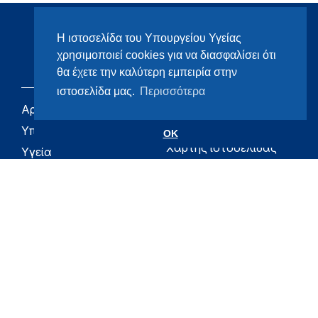
Η ιστοσελίδα του Υπουργείου Υγείας
χρησιμοποιεί cookies για να διασφαλίσει ότι
θα έχετε την καλύτερη εμπειρία στην
ιστοσελίδα μας.
Περισσότερα
Αρχική
eHealth - Ηλεκτρονική
Υγεία
Υπουργείο
OK
Χάρτης ιστοσελίδας
Υγεία
Όροι χρήσης
Εφημερίδα της
Υπηρεσίας
Δήλωση
προσβασιμότητας
Για τον Πολίτη
Επικοινωνία
RSS